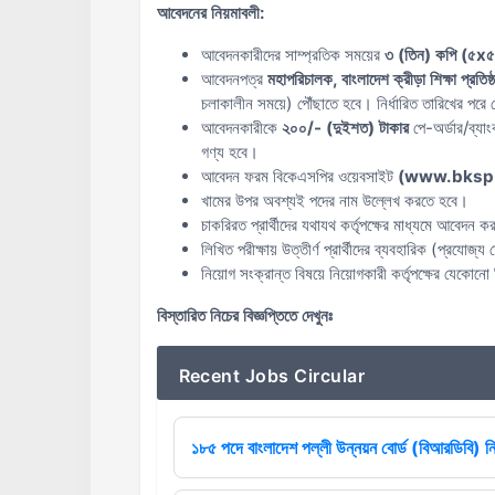
আবেদনের নিয়মাবলী:
আবেদনকারীদের সাম্প্রতিক সময়ের
৩ (তিন) কপি (৫x৫
আবেদনপত্র
মহাপরিচালক, বাংলাদেশ ক্রীড়া শিক্ষা প্রতি
চলাকালীন সময়ে) পৌঁছাতে হবে। নির্ধারিত তারিখের পর
আবেদনকারীকে
২০০/- (দুইশত) টাকার
পে-অর্ডার/ব্যা
গণ্য হবে।
আবেদন ফরম বিকেএসপির ওয়েবসাইট
(www.bksp.
খামের উপর অবশ্যই পদের নাম উল্লেখ করতে হবে।
চাকরিরত প্রার্থীদের যথাযথ কর্তৃপক্ষের মাধ্যমে আবেদন 
লিখিত পরীক্ষায় উত্তীর্ণ প্রার্থীদের ব্যবহারিক (প্রযোজ্য
নিয়োগ সংক্রান্ত বিষয়ে নিয়োগকারী কর্তৃপক্ষের যেকোনো 
বিস্তারিত নিচের বিজ্ঞপ্তিতে দেখুনঃ
Recent Jobs Circular
১৮৫ পদে বাংলাদেশ পল্লী উন্নয়ন বোর্ড (বিআরডিবি) ন