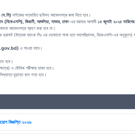
 সে.মি)
সাইজের সত্যায়িত ছবিসহ আবেদনপত্র জমা দিতে হবে।
ষ্ঠান (বিকেএসপি), জিরানী, আশুলিয়া, সাভার, ঢাকা
-এর বরাবরে আগামী
১৫ জুলাই ২০২৫ তারিখের
ে কোনো আবেদনপত্র গ্রহণ করা হবে না।
ংক ড্রাফট (উত্তরা ব্যাংক লিঃ এর যেকোনো শাখা হতে মহাপরিচালক, বিকেএসপি-এর অনুকূলে) দ
gov.bd)
এ পাওয়া যাবে।
করতে হবে।
 ক্ষেত্রে) ও মৌখিক পরীক্ষায় ডাকা হবে।
সিদ্ধান্ত চূড়ান্ত বলে গণ্য হবে।
িয়োগ বিজ্ঞপ্তি ২০২৬