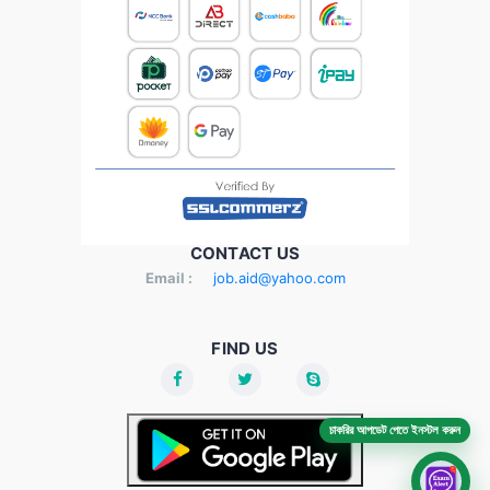
CONTACT US
Email :
job.aid@yahoo.com
FIND US
চাকরির আপডেট পেতে ইনস্টল করুন