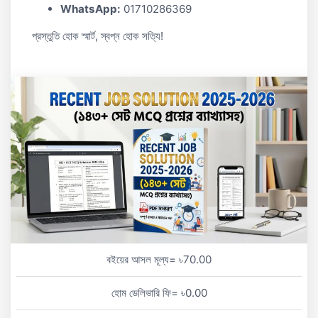
WhatsApp:
01710286369
প্রস্তুতি হোক স্মার্ট, স্বপ্ন হোক সত্যি!
বইয়ের আসল মূল্য= ৳70.00
হোম ডেলিভারি ফি= ৳0.00