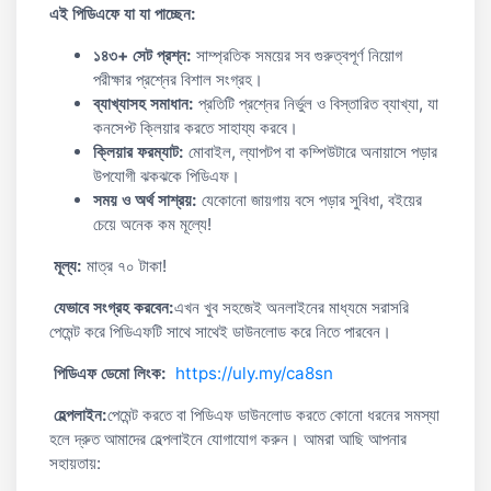
এই পিডিএফে যা যা পাচ্ছেন:
১৪৩+ সেট প্রশ্ন:
সাম্প্রতিক সময়ের সব গুরুত্বপূর্ণ নিয়োগ
পরীক্ষার প্রশ্নের বিশাল সংগ্রহ।
ব্যাখ্যাসহ সমাধান:
প্রতিটি প্রশ্নের নির্ভুল ও বিস্তারিত ব্যাখ্যা, যা
কনসেপ্ট ক্লিয়ার করতে সাহায্য করবে।
ক্লিয়ার ফরম্যাট:
মোবাইল, ল্যাপটপ বা কম্পিউটারে অনায়াসে পড়ার
উপযোগী ঝকঝকে পিডিএফ।
সময় ও অর্থ সাশ্রয়:
যেকোনো জায়গায় বসে পড়ার সুবিধা, বইয়ের
চেয়ে অনেক কম মূল্যে!
মূল্য:
মাত্র ৭০ টাকা!
যেভাবে সংগ্রহ করবেন:
এখন খুব সহজেই অনলাইনের মাধ্যমে সরাসরি
পেমেন্ট করে পিডিএফটি সাথে সাথেই ডাউনলোড করে নিতে পারবেন।
পিডিএফ ডেমো
লিংক:
https://uly.my/ca8sn
হেল্পলাইন:
পেমেন্ট করতে বা পিডিএফ ডাউনলোড করতে কোনো ধরনের সমস্যা
হলে দ্রুত আমাদের হেল্পলাইনে যোগাযোগ করুন। আমরা আছি আপনার
সহায়তায়: