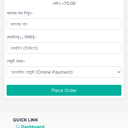
মোট= ৳70.00
আপনার নাম লিখুন-
মোবাইল(১১ ডিজিট)-
পেমেন্ট মেথড-
Place Order
QUICK LINK
Dashboard