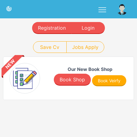
Registration
Login
Save Cv
Jobs Apply
NEW
Our New Book Shop
Book Shop
Book Veirfy