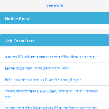
See more
Notice Board
Job Exam Date
নারায়ণগঞ্জ সিটি কর্পোরেশনের স্বেচ্ছাসেবক পদের মৌখিক পরীক্ষার ফলাফল প্রকাশ
শিল্প মন্ত্রণালয়ের নিয়োগ পরীক্ষার চূড়ান্ত ফলাফল প্রকাশ
সিভিল সার্জন কার্যালয় হবিগঞ্জ-এর নিয়োগ পরীক্ষার সময়সূচি প্রকাশ
আজকের প্রতিযোগীতামূলক Daily Exam, পরীক্ষা চলছে , আপনিও অংশগ্রহণ
করুন
বাংলাদেশ পরমাণু শক্তি নিয়ন্ত্রণ কর্তৃপক্ষের বিভিন্ন পদে নিয়োগের চূড়ান্ত ফলাফল