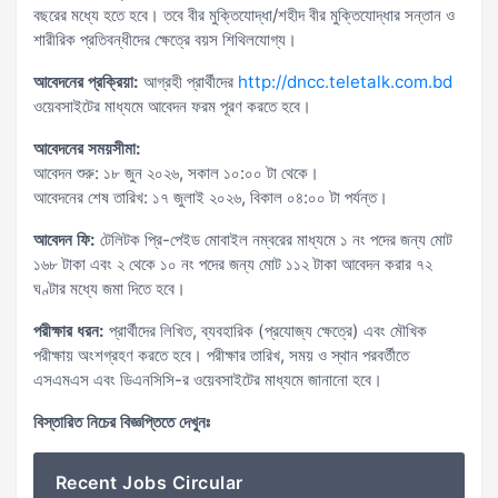
বছরের মধ্যে হতে হবে। তবে বীর মুক্তিযোদ্ধা/শহীদ বীর মুক্তিযোদ্ধার সন্তান ও
শারীরিক প্রতিবন্ধীদের ক্ষেত্রে বয়স শিথিলযোগ্য।
আবেদনের প্রক্রিয়া:
আগ্রহী প্রার্থীদের
http://dncc.teletalk.com.bd
ওয়েবসাইটের মাধ্যমে আবেদন ফরম পূরণ করতে হবে।
আবেদনের সময়সীমা:
আবেদন শুরু: ১৮ জুন ২০২৬, সকাল ১০:০০ টা থেকে।
আবেদনের শেষ তারিখ: ১৭ জুলাই ২০২৬, বিকাল ০৪:০০ টা পর্যন্ত।
আবেদন ফি:
টেলিটক প্রি-পেইড মোবাইল নম্বরের মাধ্যমে ১ নং পদের জন্য মোট
১৬৮ টাকা এবং ২ থেকে ১০ নং পদের জন্য মোট ১১২ টাকা আবেদন করার ৭২
ঘণ্টার মধ্যে জমা দিতে হবে।
পরীক্ষার ধরন:
প্রার্থীদের লিখিত, ব্যবহারিক (প্রযোজ্য ক্ষেত্রে) এবং মৌখিক
পরীক্ষায় অংশগ্রহণ করতে হবে। পরীক্ষার তারিখ, সময় ও স্থান পরবর্তীতে
এসএমএস এবং ডিএনসিসি-র ওয়েবসাইটের মাধ্যমে জানানো হবে।
বিস্তারিত নিচের বিজ্ঞপ্তিতে দেখুনঃ
Recent Jobs Circular