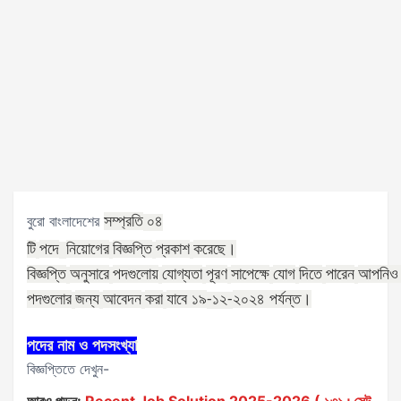
বুরো বাংলাদেশের
সম্প্রতি
০৪
টি
পদে
নিয়োগের
বিজ্ঞপ্তি
প্রকাশ
করেছে।
বিজ্ঞপ্তি
অনুসারে
পদগুলোয়
যোগ্যতা
পূরণ
সাপেক্ষে
যোগ
দিতে
পারেন
আপনিও
পদগুলোর
জন্য
আবেদন
করা
যাবে ১৯
২০২৪
পর্যন্ত।
-১২
-
পদের নাম ও পদসংখ্যা
বিজ্ঞপ্তিতে দেখুন-