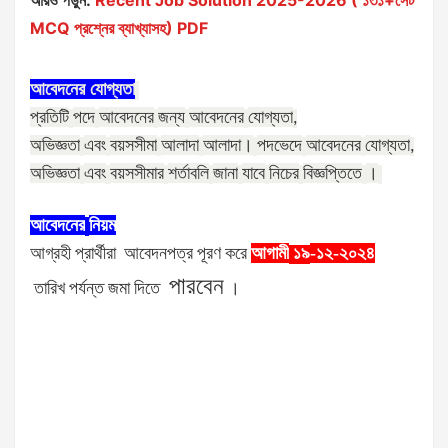
আরও পড়ুন:
Recent Job Solution 2025-2026 ( ১৩১+সেট
MCQ প্রশ্নের ব্যাখ্যাসহ) PDF
আবেদনের
যোগ্যতা
প্রতিটি
পদে
আবেদনের
জন্য
আবেদনের
যোগ্যতা
,
অভিজ্ঞতা
এবং
বয়সসীমা
আলাদা
আলাদা।
পদভেদে
আবেদনের
যোগ্যতা
,
অভিজ্ঞতা
এবং
বয়সসীমার
শর্তাবলি
জানা
যাবে
নিচের
বিজ্ঞপ্তিতে
।
আবেদনের
নিয়ম
আগ্রহী
প্রার্থীরা
আবেদনপত্র
পূরণ
করে
আগামী
-১২-২০২৪
১৯
পারবেন
তারিখ
পর্যন্ত
জমা
দিতে
।