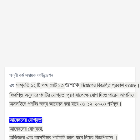
পল্লী কর্ম সহায়ক ফাউন্ডেশন
জনকে
সম্প্রতি
১২
টি
পদে
মোট
নিয়োগের
বিজ্ঞপ্তি
প্রকাশ
করেছে।
এর
১৩
বিজ্ঞপ্তি
অনুসারে
পদটির
যোগ্যতা
পূরণ
সাপেক্ষে
যোগ
দিতে
পারেন
আপনিও।
অনলাইনে
পদটির
জন্য
আবেদন
করা
যাবে
২০২৩
পর্যন্ত।
৩১
-১২
-
আবেদনের
যোগ্যতা
আবেদনের
যোগ্যতা
,
অভিজ্ঞতা
এবং
বয়সসীমার
শর্তাবলি
জানা
যাবে
নিচের
বিজ্ঞপ্তিতে
।