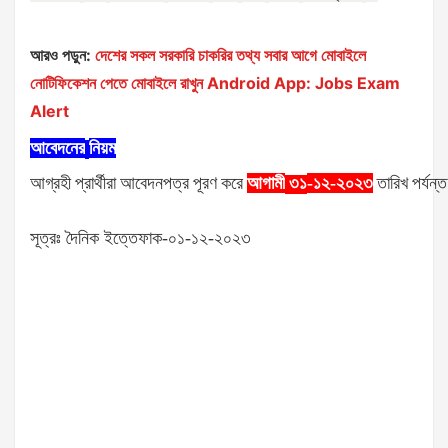
আরও পড়ুন:
দেশের সকল সরকারি চাকরির তথ্য সবার আগে মোবাইলে
নোটিফিকেশন পেতে মোবাইলে রাখুন Android App: Jobs Exam
Alert
আবেদনের
নিয়ম
আগ্রহী
প্রার্থীরা
আবেদনপত্র
পূরণ
করে
আগামী
-১২-২০২৩
তারিখ
পর্যন্ত
৩১
সূত্রঃ দৈনিক ইত্তেফাক-০১-১২-২০২৩