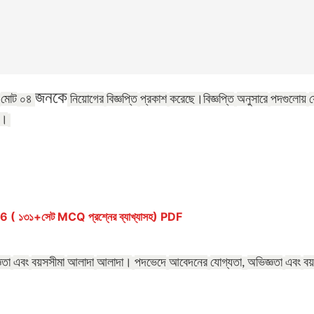
জনকে
মোট
নিয়োগের
বিজ্ঞপ্তি
প্রকাশ
করেছে।
বিজ্ঞপ্তি
অনুসারে
পদগুলোয়
য
০৪
ত।
১৩১+সেট MCQ প্রশ্নের ব্যাখ্যাসহ) PDF
ঞতা
এবং
বয়সসীমা
আলাদা
আলাদা।
পদভেদে
আবেদনের
যোগ্যতা
অভিজ্ঞতা
এবং
বয়
,