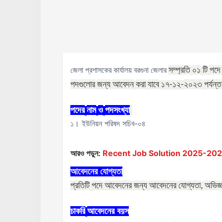
সম্প্রতি
০১
টি
পদে
জেলা প্রশাসকের কার্যালয় বরগুনা জেলার
পদগুলোর
জন্য
আবেদন
করা
যাবে
২০২৩
পর্যন্
১৭
-১২
-
পদের
নাম
ও
পদসংখ্যা
১। ইউনিয়ন পরিষদ সচিব-০৪
আরও পড়ুন:
Recent Job Solution 2025-2026 ( 
আবেদনের
যোগ্যতা
প্রতিটি
পদে
আবেদনের
জন্য
আবেদনের
যোগ্যতা
অভিজ্
,
চাকরি
আবেদনের
বয়স