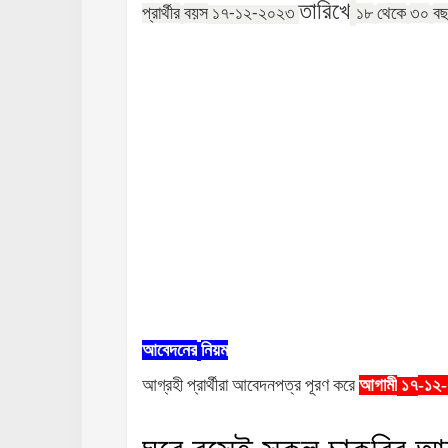
তারিখে
প্রার্থীর
বয়স
১৮
থেকে
৩০
বছ
১৭-১২-২০২৩
আবেদনের
নিয়ম
আগ্রহী
প্রার্থীরা
আবেদনপত্র
পূরণ
করে
আগামী
-১২
১৭