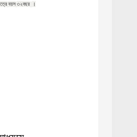
েত্রে
বয়স
৩২
বছর
।