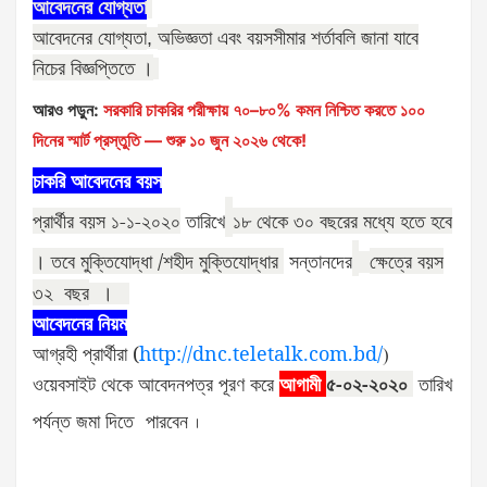
আবেদনের যোগ্যতা
আবেদনের যোগ্যতা
অভিজ্ঞতা এবং বয়সসীমার শর্তাবলি জানা যাবে
,
নিচের বিজ্ঞপ্তিতে ।
আরও পড়ুন:
সরকারি চাকরির পরীক্ষায় ৭০–৮০% কমন নিশ্চিত করতে ১০০
দিনের স্মার্ট প্রস্তুতি — শুরু ১০ জুন ২০২৬ থেকে!
চাকরি আবেদনের বয়স
প্রার্থীর বয়স ১-১-২০২০
১৮ থেকে ৩০ বছরের মধ্যে হতে হবে
তারিখে
। তবে মুক্তিযোদ্ধা /শহীদ মুক্তিযোদ্ধার
ক্ষেত্রে বয়স
সন্তানদের
৩২ বছর
।
আবেদনের নিয়ম
আগ্রহী প্রার্থীরা (
http://dnc.teletalk.com.bd/
)
ওয়েবসাইট থেকে আবেদনপত্র পূরণ করে
আগামী
৫-০২-২০২০
তারিখ
পর্যন্ত জমা দিতে
পারবেন
।