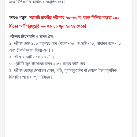
এবং বিপিএসসি কার্যালয়ে অনুষ্ঠিত হবে।
আরও পড়ুন:
সরকারি চাকরির পরীক্ষায় ৭০–৮০% কমন নিশ্চিত করতে ১০০
দিনের স্মার্ট প্রস্তুতি — শুরু ১০ জুন ২০২৬ থেকে!
পরীক্ষার নিয়মাবলি ও মানবণ্টন:
১. পরীক্ষা মোট ১০০ নম্বরের হবে (বাংলা-২০, ইংরেজি-২০, সাধারণ জ্ঞান-২০
এবং টেকনিক্যাল বিষয়-৪০)।
২. পরীক্ষার মোট সময় ১ ঘণ্টা।
৩. প্রতিটি ভুল উত্তরের জন্য ০.৫০ নম্বর কাটা হবে।
৪. পরীক্ষা কেন্দ্রে মোবাইল ফোন, ঘড়ি, ক্যালকুলেটর বা কোনো ইলেকট্রনিক
ডিভাইস আনা সম্পূর্ণ নিষিদ্ধ।