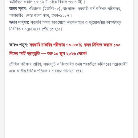
কর্মদিবসে সকাল ১০:০০ টা থেকে বিকাল ৩:৩০ টা)।
জমার স্থান:
পরিচালক (ইউনিট-৮), বাংলাদেশ সরকারী কর্ম কমিশন সচিবালয়,
আগারগাঁও, শেরে বাংলা নগর, ঢাকা-১২০৭।
জমার মাধ্যম:
সরাসরি অথবা ডাকযোগে আবেদনপত্র ও প্রয়োজনীয় কাগজপত্র
নির্ধারিত সময়ের মধ্যে পৌঁছাতে হবে।
আরও পড়ুন:
সরকারি চাকরির পরীক্ষায় ৭০–৮০% কমন নিশ্চিত করতে ১০০
দিনের স্মার্ট প্রস্তুতি — শুরু ১০ জুন ২০২৬ থেকে!
মৌখিক পরীক্ষার তারিখ, সময়সূচি ও বিস্তারিত তথ্য পরবর্তীতে কমিশনের ওয়েবসাইট
এবং জাতীয় দৈনিক পত্রিকার মাধ্যমে জানানো হবে।