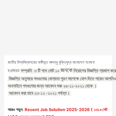
জাতীয় বিশ্ববিদ্যালয়ের অঙ্গীভূত বঙ্গবন্ধু মুক্তিযুদ্ধ বাংলাদেশ গবেষণা
জনকে
সম্প্রতি
টি
পদে
মোট
নিয়োগের
বিজ্ঞপ্তি
প্রকাশ
কর
ইনস্টিউট
৩
১০
বিজ্ঞপ্তি
অনুসারে
পদগুলোয়
যোগ্যতা
পূরণ
সাপেক্ষে
যোগ
দিতে
পারেন
আপনি
অনলাইনে
পদগুলোর
জন্য
আবেদন
শুরু
১১
২০২১
থেকে
।
২৬
-
-
আবেদন
করা
যাবে
১২
২০২১
পর্যন্ত।
২৩
-
-
আরও পড়ুন:
Recent Job Solution 2025-2026 ( ১৩১+সেট