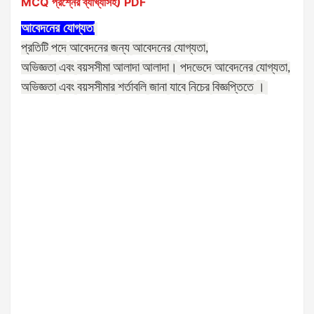
MCQ প্রশ্নের ব্যাখ্যাসহ) PDF
আবেদনের
যোগ্যতা
প্রতিটি
পদে
আবেদনের
জন্য
আবেদনের
যোগ্যতা
,
অভিজ্ঞতা
এবং
বয়সসীমা
আলাদা
আলাদা।
পদভেদে
আবেদনের
যোগ্যতা
,
অভিজ্ঞতা
এবং
বয়সসীমার
শর্তাবলি
জানা
যাবে
নিচের
বিজ্ঞপ্তিতে
।