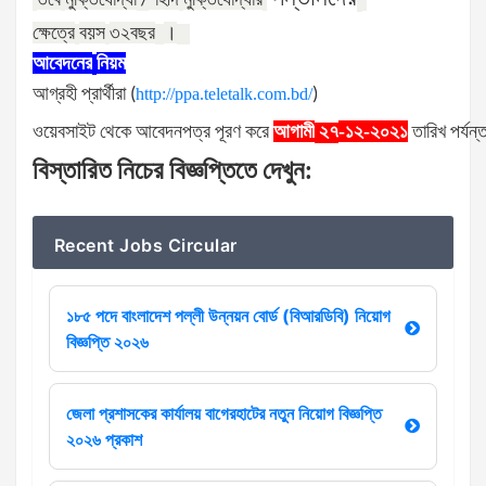
/
ক্ষেত্রে
বয়স
৩২
বছর
।
আবেদনের
নিয়ম
আগ্রহী
প্রার্থীরা
(
http://ppa.teletalk.com.bd/
)
ওয়েবসাইট
থেকে
আবেদনপত্র
পূরণ
করে
আগামী
-১২-২০২১
তারিখ
পর্যন্
২৭
বিস্তারিত
নিচের
বিজ্ঞপ্তিতে
দেখুন
:
Recent Jobs Circular
১৮৫ পদে বাংলাদেশ পল্লী উন্নয়ন বোর্ড (বিআরডিবি) নিয়োগ
বিজ্ঞপ্তি ২০২৬
জেলা প্রশাসকের কার্যালয় বাগেরহাটের নতুন নিয়োগ বিজ্ঞপ্তি
২০২৬ প্রকাশ