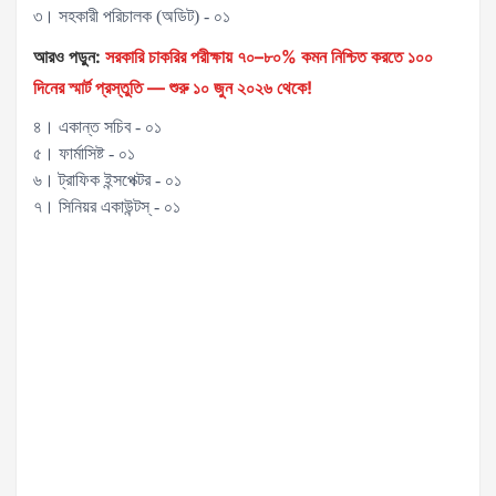
৩। সহকারী পরিচালক (অডিট) - ০১
আরও পড়ুন:
সরকারি চাকরির পরীক্ষায় ৭০–৮০% কমন নিশ্চিত করতে ১০০
দিনের স্মার্ট প্রস্তুতি — শুরু ১০ জুন ২০২৬ থেকে!
৪। একান্ত সচিব - ০১
৫। ফার্মাসিষ্ট - ০১
৬। ট্রাফিক ইন্সপেক্টর - ০১
৭। সিনিয়র একাউন্টস্ - ০১