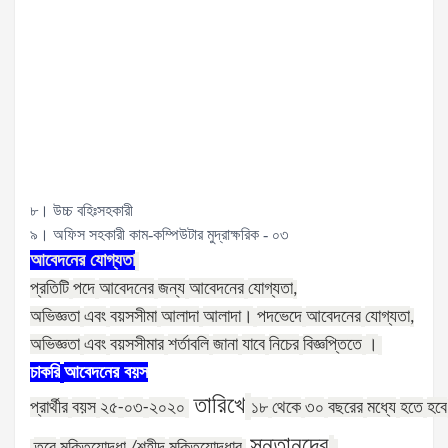
৮। উচ্চ বহিঃসহকারী
৯। অফিস সহকারী কাম-কম্পিউটার মুদ্রাক্ষরিক - ০৩
আবেদনের
যোগ্যতা
প্রতিটি
পদে
আবেদনের
জন্য
আবেদনের
যোগ্যতা
,
অভিজ্ঞতা
এবং
বয়সসীমা
আলাদা
আলাদা।
পদভেদে
আবেদনের
যোগ্যতা
,
অভিজ্ঞতা
এবং
বয়সসীমার
শর্তাবলি
জানা
যাবে
নিচের
বিজ্ঞপ্তিতে
।
চাকরি
আবেদনের
বয়স
তারিখে
প্রার্থীর
বয়স
২৫
০৩
২০২০
১৮
থেকে
৩০
বছরের
মধ্যে
হতে
হবে
-
-
সন্তানদের
তবে
মুক্তিযোদ্ধা
শহীদ
মুক্তিযোদ্ধার