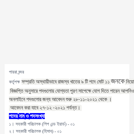
পায়রা বন্দর
জনকে
সম্প্রতি
অস্থায়ীভাবে
রাজস্ব
খাতের
৯
টি
পদে
মোট
নিয়
কর্তৃপক্ষ
১১
বিজ্ঞপ্তি
অনুসারে
পদগুলোয়
যোগ্যতা
পূরণ
সাপেক্ষে
যোগ
দিতে
পারেন
আপনি
অনলাইনে
পদগুলোর
জন্য
আবেদন
শুরু
১১-
২০২১
থেকে
।
২৮
-
আবেদন
করা
যাবে
১২
২০২১
পর্যন্ত।
২৭
-
-
পদের
নাম
ও
পদসংখ্যা
১। সহকারী পরিচালক (শিপ এন্ড ইয়ার্ড) - ০১
২। সহকারী পরিচালক (হিসাব) - ০১