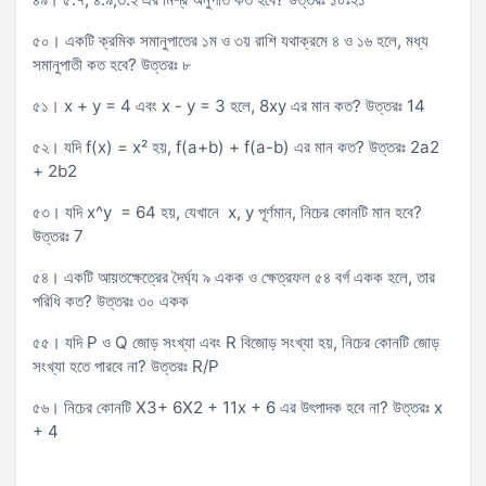
৫০। একটি ক্রমিক সমানুপাতের ১ম ও ৩য় রাশি যথাক্রমে ৪ ও ১৬ হলে, মধ্য
সমানুপাতী কত হবে? উত্তরঃ ৮
৫১। x + y = 4 এবং x - y = 3 হলে, 8xy এর মান কত? উত্তরঃ 14
৫২। যদি f(x) = x² হয়, f(a+b) + f(a-b) এর মান কত? উত্তরঃ 2a2
+ 2b2
৫৩। যদি x^y = 64 হয়, যেখানে x, y পূর্ণমান, নিচের কোনটি মান হবে?
উত্তরঃ 7
৫৪। একটি আয়তক্ষেত্রের দৈর্ঘ্য ৯ একক ও ক্ষেত্রফল ৫৪ বর্গ একক হলে, তার
পরিধি কত? উত্তরঃ ৩০ একক
৫৫। ‍যদি P ও Q জোড় সংখ্যা এবং R বিজোড় সংখ্যা হয়, নিচের কোনটি জোড়
সংখ্যা হতে পারবে না? উত্তরঃ R/P
৫৬। নিচের কোনটি X3+ 6X2 + 11x + 6 এর উৎপাদক হবে না? উত্তরঃ x
+ 4