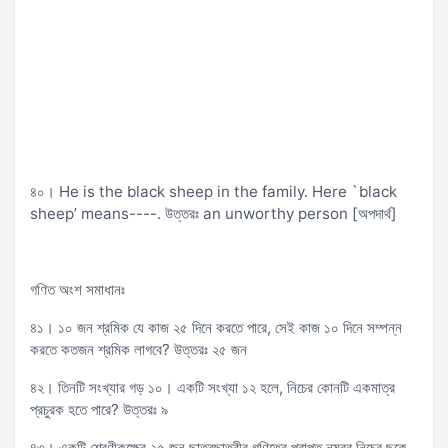
৪০। He is the black sheep in the family. Here `black
sheep’ means----. উত্তরঃ an unworthy person [অপদার্থ]
গণিত অংশ সমাধানঃ
৪১। ১০ জন শ্রমিক যে কাজ ২৫ দিনে করতে পারে, সেই কাজ ১০ দিনে সম্পন্ন
করতে কতজন শ্রমিক লাগবে? উত্তরঃ ২৫ জন
৪২। তিনটি সংখ্যার গড় ১০। একটি সংখ্যা ১২ হলে, নিচের কোনটি একমাত্র
প্রচুরক হতে পারে? উত্তরঃ ৯
৪৩। একটি শ্রেণীকক্ষের ২৫ জন ছাত্রছাত্রীর গণিতের প্রাপ্ত নম্বর নিচের ছকে