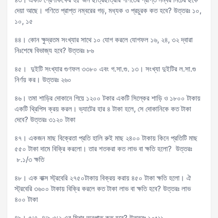
দেয়া আছে। গণিতে প্রাপ্ত নম্বরের গড়, মধ্যক ও প্রচুরক কত হবে? উত্তরঃ ১০,
১০, ১৫
৪৪। কোন ক্ষুদ্রতম সংখ্যার সাথে ১০ যোগ করলে যোগফল ১৬, ২৪, ৩২ দ্বারা
নিঃশেষে বিভাজ্য হবে? উত্তরঃ ৮৬
৪৫। দুইটি সংখ্যার গুণফল ৩৩৮০ এবং গ.সা.গু. ১৩। সংখ্যা দুইটির ল.সা.গু
নির্ণয় কর। উত্তরঃ ২৬০
৪৬। তমা শাড়ির দোকানে গিয়ে ১২০০ টকার একটি সিল্কের শাড়ি ও ১৮০০ টাকায়
একটি থ্রিপিস ক্রয় করল। ভ্যাটের হার ৪ টাকা হলে, সে দোকানিকে কত টাকা
দেবে? উত্তরঃ ৩১২০ টাকা
৪৭। একজন মাছ বিক্রেতা প্রতি হালি রুই মাছ ২৪০০ টাকায় কিনে প্রতিটি মাছ
৫৫০ টাকা দামে বিক্রি করলো। তার শতকরা কত লাভ বা ক্ষতি হলো? উত্তরঃ
৮.১/৩ ক্ষতি
৪৮। এক বাক্স স্ট্রবেরি ২৭৫০টাকায় বিক্রয় করায় ৪৫০ টাকা ক্ষতি হলো। ঐ
স্ট্রবেরি ৩৬০০ টাকায় বিক্রি করলে কত টাকা লাভ বা ক্ষতি হবে? উত্তরঃ লাভ
৪০০ টাকা
৪৯। ৫:৭, ৪:৯,৩:২ এর মিশ্র অনুপাত কত হবে? উত্তরঃ ১০ঃ২১