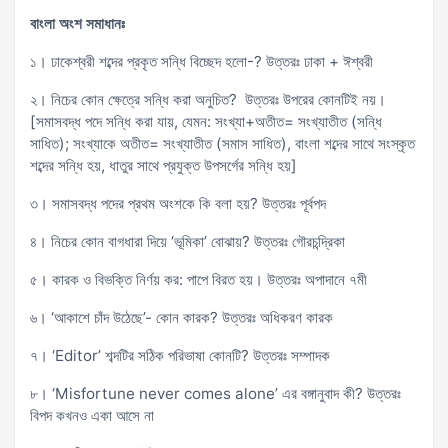
বাংলা অংশ সমাধানঃ
১। ঢাকেশ্বরী শব্দের প্রকৃত সন্ধি বিচ্ছেদ হলো-? উত্তরঃ ঢাকা + ঈশ্বরী
২। নিচের কোন ক্ষেত্রে সন্ধি করা অনুচিত? উত্তরঃ উপরের কোনটিই নয়।
[সমাসবদ্ধ পদে সন্ধি করা যায়, যেমন: সংখ্যা+অতীত= সংখ্যাতীত (সন্ধি
সাধিত); সংখ্যাকে অতীত= সংখ্যাতীত (সমাস সাধিত), বাংলা শব্দের সাথে সংস্কৃত
শব্দের সন্ধি হয়, ধাতুর সাথে প্রযুক্ত উপসর্গের সন্ধি হয়]
৩। সমাসবদ্ধ পদের প্রথম অংশকে কি বলা হয়? উত্তরঃ পূর্বপদ
৪। নিচের কোন বাগধারা দিয়ে ‘ভূমিকা’ বোঝায়? উত্তরঃ গৌরচন্দ্রিকা
৫। কারক ও বিভক্তি নির্ণয় কর: পাপে বিরত হয়। উত্তরঃ অপাদানে ৭মী
৬। ‘আকাশে চাঁদ উঠেছে’- কোন কারক? উত্তরঃ অধিকরণ কারক
৭। ‘Editor’ শব্দটির সঠিক পরিভাষা কোনটি? উত্তরঃ সম্পাদক
৮। ‘Misfortune never comes alone’ এর বঙ্গানুবাদ কী? উত্তরঃ
বিপদ কখনও একা আসে না