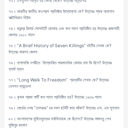
৭২। ইনসুলিন নিঃসৃত হয় কোথা থেকে? উত্তরঃ অগ্ন্যাশয়
৭৩। ভারতীয় জাতীয় কংগ্রেস প্রতিষ্ঠার উদ্যোক্তা কে? উত্তরঃ স্যার অ্যালান
অক্টাভিয়ান হিউম
৭৪। বরেন্দ্র রিসার্চ সোসাইটি কোথায় এবং কত সালে প্রতিষ্ঠিত হয় উত্তরঃ রাজশাহী
জেলায় ১৯১০ সালে
৭৫। “A Brief History of Seven Killings” বইটির লেখক কে?
উত্তরঃ মারলন জেমস
৭৬। নাগাসাকি নগরীতে বিস্ফোরিত পারমানবিক বোমার নাম কি ছিল? উত্তরঃ
ফ্যাট ম্যান
৭৭। “Long Walk To Freedom” গ্রন্থটির লেখক কে? উত্তরঃ
নেলসন ম্যান্ডেলা
৭৮। কৃষক প্রজা পার্টি কত সালে প্রতিষ্ঠিত হয়? উত্তরঃ ১৯৩৬ সালে
৭৯। বোর্ডের ওপর ”তেলরঙে” চর দখল ছবিটি কার আঁকা? উত্তরঃ এস. এম সুলতান
৮০। বাংলাদেশের মুক্তিযুদ্ধের সর্বাধিনায়ক কে ছিলেন? উত্তরঃ বঙ্গবন্ধু শেখ
মুজিবুর রহমান