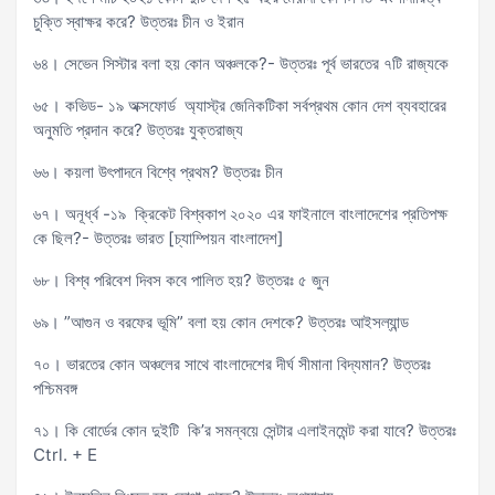
চুক্তি স্বাক্ষর করে? উত্তরঃ চীন ও ইরান
৬৪। সেভেন সিস্টার বলা হয় কোন অঞ্চলকে?- উত্তরঃ পূর্ব ভারতের ৭টি রাজ্যকে
৬৫। কভিড- ১৯ অক্সফোর্ড অ্যাস্ট্র জেনিকটিকা সর্বপ্রথম কোন দেশ ব্যবহারের
অনুমতি প্রদান করে? উত্তরঃ যুক্তরাজ্য
৬৬। কয়লা উৎপাদনে বিশ্বে প্রথম? উত্তরঃ চীন
৬৭। অনূর্ধ্ব -১৯ ক্রিকেট বিশ্বকাপ ২০২০ এর ফাইনালে বাংলাদেশের প্রতিপক্ষ
কে ছিল?- উত্তরঃ ভারত [চ্যাম্পিয়ন বাংলাদেশ]
৬৮। বিশ্ব পরিবেশ দিবস কবে পালিত হয়? উত্তরঃ ৫ জুন
৬৯। ”আগুন ও বরফের ভূমি” বলা হয় কোন দেশকে? উত্তরঃ আইসল্যান্ড
৭০। ভারতের কোন অঞ্চলের সাথে বাংলাদেশের দীর্ঘ সীমানা বিদ্যমান? উত্তরঃ
পশ্চিমবঙ্গ
৭১। কি বোর্ডের কোন দুইটি কি’র সমন্বয়ে সেন্টার এলাইনমেন্ট করা যাবে? উত্তরঃ
Ctrl. + E