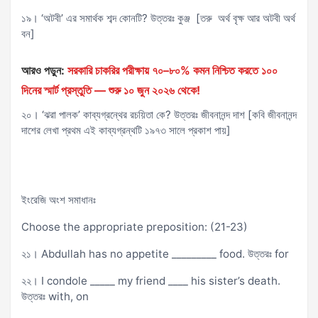
১৯। ‘অটবী’ এর সমার্থক শব্দ কোনটি? উত্তরঃ কুঞ্জ [তরু অর্থ বৃক্ষ আর অটবী অর্থ
বন]
আরও পড়ুন:
সরকারি চাকরির পরীক্ষায় ৭০–৮০% কমন নিশ্চিত করতে ১০০
দিনের স্মার্ট প্রস্তুতি — শুরু ১০ জুন ২০২৬ থেকে!
২০। ‘ঝরা পালক’ কাব্যগ্রন্থের রচয়িতা কে? উত্তরঃ জীবনানন্দ দাশ [কবি জীবনানন্দ
দাশের লেখা প্রথম এই কাব্যগ্রন্থটি ১৯৭৩ সালে প্রকাশ পায়]
ইংরেজি অংশ সমাধানঃ
Choose the appropriate preposition: (21-23)
২১। Abdullah has no appetite _________ food. উত্তরঃ for
২২। I condole _____ my friend ____ his sister’s death.
উত্তরঃ with, on