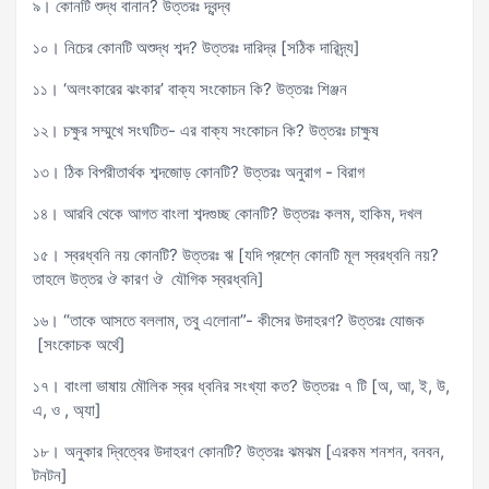
৯। কোনটি শুদ্ধ বানান? উত্তরঃ দ্বন্দ্ব
১০। নিচের কোনটি অশুদ্ধ শব্দ? উত্তরঃ দারিদ্র [সঠিক দারিদ্র্য]
১১। ‘অলংকারের ঝংকার’ বাক্য সংকোচন কি? উত্তরঃ শিঞ্জন
১২। চক্ষুর সম্মুখে সংঘটিত- এর বাক্য সংকোচন কি? উত্তরঃ চাক্ষুষ
১৩। ঠিক বিপরীতার্থক শব্দজোড় কোনটি? উত্তরঃ অনুরাগ - বিরাগ
১৪। আরবি থেকে আগত বাংলা শব্দগুচ্ছ কোনটি? উত্তরঃ কলম, হাকিম, দখল
১৫। স্বরধ্বনি নয় কোনটি? উত্তরঃ ঋ [যদি প্রশ্নে কোনটি মূল স্বরধ্বনি নয়?
তাহলে উত্তর ঔ কারণ ঔ যৌগিক স্বরধ্বনি]
১৬। “তাকে আসতে বললাম, তবু এলোনা”- কীসের উদাহরণ? উত্তরঃ যোজক
[সংকোচক অর্থে]
১৭। বাংলা ভাষায় মৌলিক স্বর ধ্বনির সংখ্যা কত? উত্তরঃ ৭ টি [অ, আ, ই, উ,
এ, ও , অ্যা]
১৮। অনুকার দ্বিত্বের উদাহরণ কোনটি? উত্তরঃ ঝমঝম [এরকম শনশন, বনবন,
টনটন]