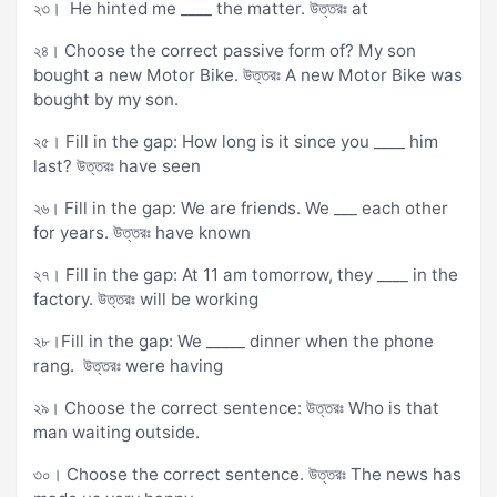
২৩। He hinted me ____ the matter. উত্তরঃ at
২৪। Choose the correct passive form of? My son
bought a new Motor Bike. উত্তরঃ A new Motor Bike was
bought by my son.
২৫। Fill in the gap: How long is it since you ____ him
last? উত্তরঃ have seen
২৬। Fill in the gap: We are friends. We ___ each other
for years. উত্তরঃ have known
২৭। Fill in the gap: At 11 am tomorrow, they ____ in the
factory. উত্তরঃ will be working
২৮।Fill in the gap: We _____ dinner when the phone
rang. উত্তরঃ were having
২৯। Choose the correct sentence: উত্তরঃ Who is that
man waiting outside.
৩০। Choose the correct sentence. উত্তরঃ The news has