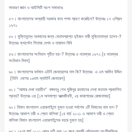
সাধারণ জ্ঞান ও আইসিটি অংশ সমাধানঃ
৫৭। বাংলাদেশের অস্থায়ী সরকার কবে শপথ গ্রহণ করেছিল? উত্তরঃ ১৭ এপ্রিল
১৯৭১
৫৮। মুক্তিযুদ্ধে অবদানের জন্য খেতাবপ্রাপ্ত দুইজন নারী মুক্তিযোদ্ধা হলেন-?
উত্তরঃ ক্যাপ্টেন সিতারা বেগম ও তারামন বিবি
৫৯। বাংলাদেশের সংবিধান গৃহীত হয়-? উত্তরঃ ৪ নভেম্বর ১৯৭২ [৪ নভেম্বর
সংবিধান দিবস]
৬০। বাংলাদেশের বর্তমান এটর্নি জেনারেলের নাম কি? উত্তরঃ এ এম আমিন উদ্দিন
[তিনি দেশের ১৬তম অ্যাটর্নি জেনারেল]
৬১। “আমার দেখা নয়াচীন” বঙ্গবন্ধু শেখ মুজিবুর রহমানের লেখা কততম প্রকাশিত
গ্রন্থ? উত্তরঃ ৩য় [১ম অসমাপ্ত আত্মজীবনী, ২য় কারাগারের রোজনামচা]
৬২। বিমান বাংলাদেশ এয়ারলাইন্সে যুক্ত হওয়া সর্বশেষ ২টি বিমানের নাম হল-?
উত্তরঃ আকাশ তরী ও শ্বেত বালিকা [১৪ মার্চ ২০২১ এ আকাশ তরী ও শ্বেত
বালিকা বিমান বাংলাদেশ এয়ারলাইন্সের বহরে যুক্ত হয়]
৬৩। ২৭শে মার্চ ২০২১ কোন দুটি দেশ ২৫ বছর মেয়াদী কৌশলগত অংশীদারিত্ব