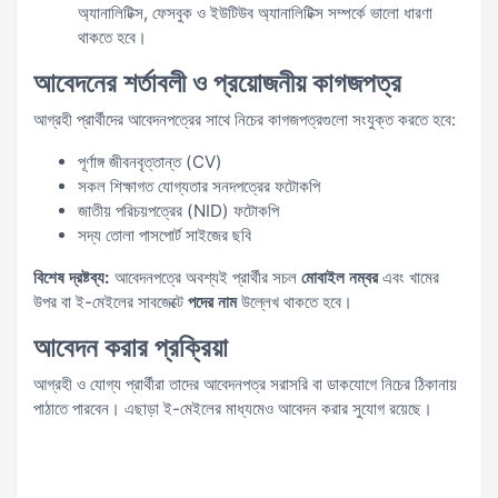
অ্যানালিটিক্স, ফেসবুক ও ইউটিউব অ্যানালিটিক্স সম্পর্কে ভালো ধারণা
থাকতে হবে।
আবেদনের শর্তাবলী ও প্রয়োজনীয় কাগজপত্র
আগ্রহী প্রার্থীদের আবেদনপত্রের সাথে নিচের কাগজপত্রগুলো সংযুক্ত করতে হবে:
পূর্ণাঙ্গ জীবনবৃত্তান্ত (CV)
সকল শিক্ষাগত যোগ্যতার সনদপত্রের ফটোকপি
জাতীয় পরিচয়পত্রের (NID) ফটোকপি
সদ্য তোলা পাসপোর্ট সাইজের ছবি
বিশেষ দ্রষ্টব্য:
আবেদনপত্রে অবশ্যই প্রার্থীর সচল
মোবাইল নম্বর
এবং খামের
উপর বা ই-মেইলের সাবজেক্টে
পদের নাম
উল্লেখ থাকতে হবে।
আবেদন করার প্রক্রিয়া
আগ্রহী ও যোগ্য প্রার্থীরা তাদের আবেদনপত্র সরাসরি বা ডাকযোগে নিচের ঠিকানায়
পাঠাতে পারবেন। এছাড়া ই-মেইলের মাধ্যমেও আবেদন করার সুযোগ রয়েছে।