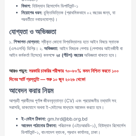
বিভাগ:
হিউম্যান রিসোর্সেস ডিপার্টমেন্ট-১
নিয়োগের ধরন:
চুক্তিভিত্তিক (প্রাথমিকভাবে ০২ বছরের জন্য, যা
পরবর্তীতে নবায়নযোগ্য)।
যোগ্যতা ও অভিজ্ঞতা
১.
শিক্ষাগত যোগ্যতা:
স্বীকৃত কোনো বিশ্ববিদ্যালয় হতে আইন বিষয়ে স্নাতক
(এলএলবি) ডিগ্রি। ২.
অভিজ্ঞতা:
আইন বিষয়ক পেশায় (পেশাদার আইনজীবী বা
আইন কর্মকর্তা হিসেবে) কমপক্ষে
২৫ (পঁচিশ) বছরের
অভিজ্ঞতা থাকতে হবে।
আরও পড়ুন:
সরকারি চাকরির পরীক্ষায় ৭০–৮০% কমন নিশ্চিত করতে ১০০
দিনের স্মার্ট প্রস্তুতি — শুরু ১০ জুন ২০২৬ থেকে!
আবেদন করার নিয়ম
আগ্রহী প্রার্থীদের পূর্ণাঙ্গ জীবনবৃত্তান্ত (CV) এবং প্রয়োজনীয় তথ্যাদি সহ
সরাসরি, ডাকযোগে অথবা ই-মেইলের মাধ্যমে আবেদন করতে হবে।
ই-মেইল ঠিকানা:
gm.hrd@bb.org.bd
আবেদন পাঠানোর ঠিকানা:
পরিচালক (এইচআরডি-১), হিউম্যান রিসোর্সেস
ডিপার্টমেন্ট-১, বাংলাদেশ ব্যাংক, প্রধান কার্যালয়, ঢাকা।