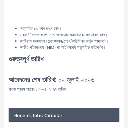
সত্যায়িত ০৩ কপি রঙিন ছবি।
সকল শিক্ষাগত ও পেশাগত যোগ্যতার সনদপত্রের সত্যায়িত কপি।
জাতীয়তা সনদপত্র (চেয়ারম্যান/মেয়র/কাউন্সিলর কর্তৃক প্রদত্ত)।
জাতীয় পরিচয়পত্র (NID) বা স্মার্ট কার্ডের সত্যায়িত ফটোকপি।
গুরুত্বপূর্ণ তারিখ
আবেদনের শেষ তারিখ:
০২ জুলাই ২০২৬
সূত্রঃ প্রথম আলো-১৩-০৫-২০২৬ তারিখ
Recent Jobs Circular