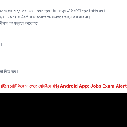
৩২ বছরের মধ্যে হতে হবে। বয়স প্রমাণের ক্ষেত্রে এফিডেভিট গ্রহণযোগ্য নয়।
হবে। কোনো হার্ডকপি বা ডাকযোগে আবেদনপত্র গ্রহণ করা হবে না।
পরীক্ষায় অংশগ্রহণ করতে হবে।
া।
।
মা দিতে হবে।
ে মোবাইলে নোটিফিকেশন পেতে মোবাইলে রাখুন Android App: Jobs Exam Alert