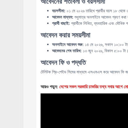
আবেদনের শর্তাবলী ও বয়সসীমা
বয়সসীমা:
০১ মে ২০২৬ তারিখে প্রার্থীর বয়স ১৮ থেকে 
আবেদন মাধ্যম:
শুধুমাত্র অনলাইনে আবেদন গ্রহণ করা 
প্রার্থী বাছাই:
প্রার্থীকে লিখিত, ব্যবহারিক এবং মৌখিক 
আবেদন করার সময়সীমা
অনলাইনে আবেদন শুরু:
১৪ মে ২০২৬, সকাল ১০:০০ ট
আবেদনের শেষ তারিখ:
১৩ জুন ২০২৬, বিকাল ৫:০০ টা
আবেদন ফি ও পদ্ধতি
টেলিটক প্রি-পেইড সিমের মাধ্যমে এসএমএস করে আবেদন ফি জ
আরও পড়ুন:
দেশের সকল সরকারি চাকরির তথ্য সবার আগ