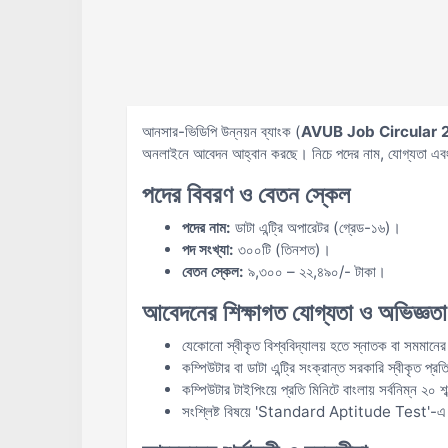
আনসার-ভিডিপি উন্নয়ন ব্যাংক (
A
VUB Job Circular
অনলাইনে আবেদন আহ্বান করছে। নিচে পদের নাম, যোগ্যতা এবং 
পদের বিবরণ ও বেতন স্কেল
পদের নাম:
ডাটা এন্ট্রি অপারেটর (গ্রেড-১৬)।
পদ সংখ্যা:
৩০০টি (তিনশত)।
বেতন স্কেল:
৯,৩০০ – ২২,৪৯০/- টাকা।
আবেদনের শিক্ষাগত যোগ্যতা ও অভিজ্ঞতা
যেকোনো স্বীকৃত বিশ্ববিদ্যালয় হতে স্নাতক বা সমমানের
কম্পিউটার বা ডাটা এন্ট্রি সংক্রান্ত সরকারি স্বীকৃত প্র
কম্পিউটার টাইপিংয়ে প্রতি মিনিটে বাংলায় সর্বনিম্ন ২০
সংশ্লিষ্ট বিষয়ে 'Standard Aptitude Test'-এ উ