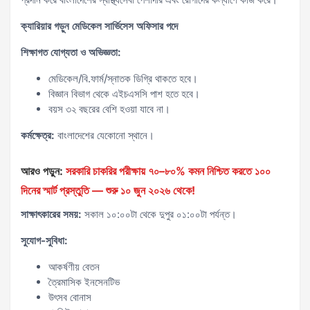
ক্যারিয়ার গড়ুন মেডিকেল সার্ভিসেস অফিসার পদে
শিক্ষাগত যোগ্যতা ও অভিজ্ঞতা:
মেডিকেল/বি.ফার্ম/স্নাতক ডিগ্রি থাকতে হবে।
বিজ্ঞান বিভাগ থেকে এইচএসসি পাশ হতে হবে।
বয়স ৩২ বছরের বেশি হওয়া যাবে না।
কর্মক্ষেত্র:
বাংলাদেশের যেকোনো স্থানে।
আরও পড়ুন:
সরকারি চাকরির পরীক্ষায় ৭০–৮০% কমন নিশ্চিত করতে ১০০
দিনের স্মার্ট প্রস্তুতি — শুরু ১০ জুন ২০২৬ থেকে!
সাক্ষাৎকারের সময়:
সকাল ১০:০০টা থেকে দুপুর ০১:০০টা পর্যন্ত।
সুযোগ-সুবিধা:
আকর্ষণীয় বেতন
ত্রৈমাসিক ইনসেনটিভ
উৎসব বোনাস