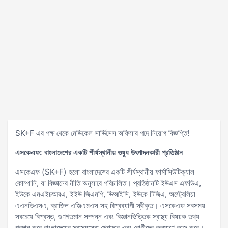
SK+F এর পক্ষ থেকে মেডিকেল সার্ভিসেস অফিসার পদে নিয়োগ বিজ্ঞপ্তি!
এসকেএফ: বাংলাদেশের একটি শীর্ষস্থানীয় ওষুধ উৎপাদনকারী প্রতিষ্ঠান
এসকেএফ (SK+F) হলো বাংলাদেশের একটি শীর্ষস্থানীয় ফার্মাসিউটিক্যাল
কোম্পানি, যা বিজ্ঞানের নীতি অনুসারে পরিচালিত। প্রতিষ্ঠানটি ইউএস এফডিএ,
ইউকে এমএইচআরএ, ইইউ জিএমপি, ভিআইসি, ইউকে টিজিএ, অস্ট্রেলিয়া
এএনভিএসএ, ব্রাজিল এজিএমএস সহ বিশ্বব্যাপী স্বীকৃত। এসকেএফ সবসময়
সবচেয়ে বিশ্বস্ত, গুণগতমান সম্পন্ন এবং বিজ্ঞানভিত্তিক স্বাস্থ্য বিষয়ক তথ্য
প্রদান করে বাংলাদেশের স্বাস্থ্যসেবা পেশাদার এবং রোগীদের কল্যাণে কাজ করে।