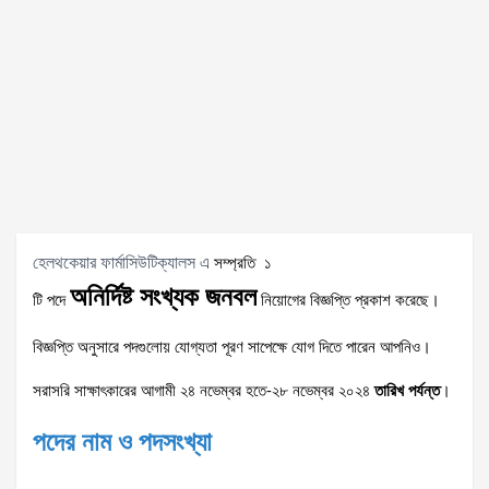
১
হেলথকেয়ার ফার্মাসিউটিক্যালস এ
সম্প্রতি
অনির্দিষ্ট
সংখ্যক
জনবল
টি
পদে
নিয়োগের
বিজ্ঞপ্তি
প্রকাশ
করেছে।
বিজ্ঞপ্তি
অনুসারে
পদগুলোয়
যোগ্যতা
পূরণ
সাপেক্ষে
যোগ
দিতে
পারেন
আপনিও।
২৪ নভেম্বর হতে-২৮ নভেম্বর ২০২৪
সরাসরি
সাক্ষাৎকারের আগামী
তারিখ পর্যন্ত
।
পদের
নাম
ও
পদসংখ্যা