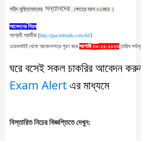
সন্তানদের
শহীদ
মুক্তিযোদ্ধার
ক্ষেত্রে
বয়স
৩২
বছর
।
আবেদনের
নিয়ম
আগ্রহী
প্রার্থীরা
(
http://ppa.teletalk.com.bd/
)
ওয়েবসাইট
থেকে
আবেদনপত্র
পূরণ
করে
আগামী
-১২-২০২৩
তারিখ
পর্যন্
৩০
ঘরে
বসেই
সকল
চাকরির
আবেদন
করু
Exam Alert
এর
মাধ্যমে
বিস্তারিত
নিচের
বিজ্ঞপ্তিতে
দেখুন
: