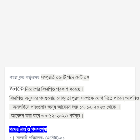
সম্প্রতি
টি
পদে
মোট
পায়রা বন্দর কর্তৃপক্ষের
০৬
০৭
জনকে
নিয়োগের
বিজ্ঞপ্তি
প্রকাশ
করেছে।
বিজ্ঞপ্তি
অনুসারে
পদগুলোয়
যোগ্যতা
পূরণ
সাপেক্ষে
যোগ
দিতে
পারেন
আপনিও
অনলাইনে
পদগুলোর
জন্য
আবেদন
শুরু
২০২৩
থেকে
।
১৭
-১২
-
আবেদন
করা
যাবে
২০২৩
পর্যন্ত।
৩০
-১২
-
পদের
নাম
ও
পদসংখ্যা
১। সহকারী পরিচালক- (এস্টেট)-০১