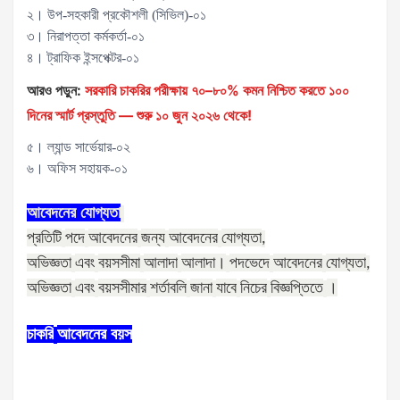
২। উপ-সহকারী প্রকৌশলী (সিভিল)-০১
৩। নিরাপত্তা কর্মকর্তা-০১
৪। ট্রাফিক ইন্সপেক্টর-০১
আরও পড়ুন:
সরকারি চাকরির পরীক্ষায় ৭০–৮০% কমন নিশ্চিত করতে ১০০
দিনের স্মার্ট প্রস্তুতি — শুরু ১০ জুন ২০২৬ থেকে!
৫। ল্যান্ড সার্ভেয়ার-০২
৬। অফিস সহায়ক-০১
আবেদনের
যোগ্যতা
প্রতিটি
পদে
আবেদনের
জন্য
আবেদনের
যোগ্যতা
,
অভিজ্ঞতা
এবং
বয়সসীমা
আলাদা
আলাদা।
পদভেদে
আবেদনের
যোগ্যতা
,
অভিজ্ঞতা
এবং
বয়সসীমার
শর্তাবলি
জানা
যাবে
নিচের
বিজ্ঞপ্তিতে
।
চাকরি
আবেদনের
বয়স