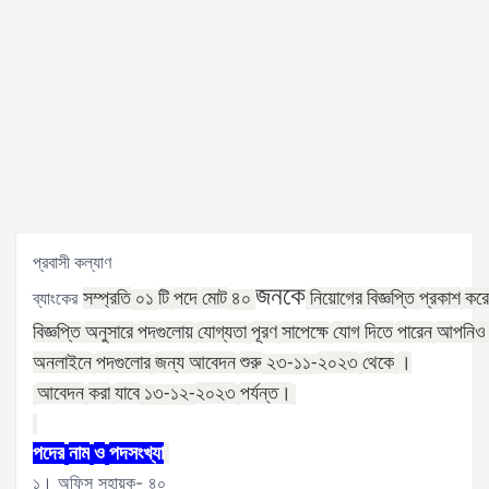
প্রবাসী কল্যাণ
জনকে
সম্প্রতি
টি
পদে
মোট
নিয়োগের
বিজ্ঞপ্তি
প্রকাশ
কর
ব্যাংকের
০১
৪০
বিজ্ঞপ্তি
অনুসারে
পদগুলোয়
যোগ্যতা
পূরণ
সাপেক্ষে
যোগ
দিতে
পারেন
আপনিও
অনলাইনে
পদগুলোর
জন্য
আবেদন
শুরু
২০২৩
থেকে
।
২৩
-১১
-
আবেদন
করা
যাবে
২০২৩
পর্যন্ত।
১৩
-১২
-
পদের
নাম
ও
পদসংখ্যা
১। অফিস সহায়ক- ৪০