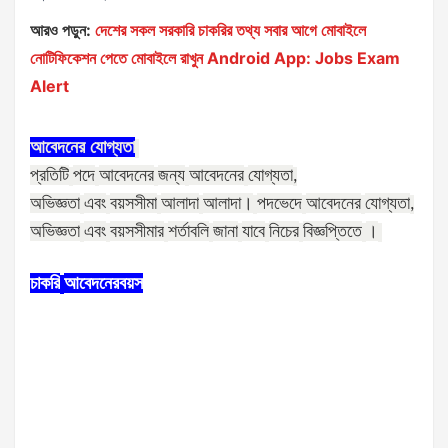
আরও পড়ুন:
দেশের সকল সরকারি চাকরির তথ্য সবার আগে মোবাইলে
নোটিফিকেশন পেতে মোবাইলে রাখুন Android App: Jobs Exam
Alert
আবেদনের
যোগ্যতা
প্রতিটি
পদে
আবেদনের
জন্য
আবেদনের
যোগ্যতা
,
অভিজ্ঞতা
এবং
বয়সসীমা
আলাদা
আলাদা।
পদভেদে
আবেদনের
যোগ্যতা
,
অভিজ্ঞতা
এবং
বয়সসীমার
শর্তাবলি
জানা
যাবে
নিচের
বিজ্ঞপ্তিতে
।
চাকরি
আবেদনের
বয়স