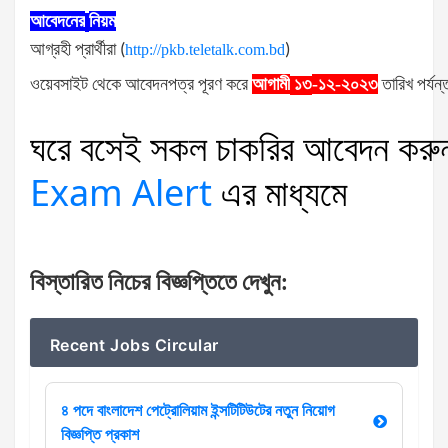
আবেদনের
নিয়ম
আগ্রহী
প্রার্থীরা
(
http://pkb.teletalk.com.bd
)
ওয়েবসাইট
থেকে
আবেদনপত্র
পূরণ
করে
আগামী
-১২-২০২৩
তারিখ
পর্যন্
১৩
ঘরে
বসেই
সকল
চাকরির
আবেদন
করু
Exam Alert
এর
মাধ্যমে
বিস্তারিত
নিচের
বিজ্ঞপ্তিতে
দেখুন
:
Recent Jobs Circular
৪ পদে বাংলাদেশ পেট্রোলিয়াম ইন্সটিটিউটের নতুন নিয়োগ
বিজ্ঞপ্তি প্রকাশ