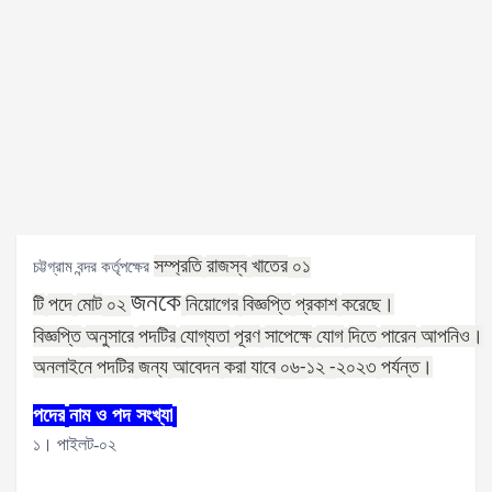
সম্প্রতি
রাজস্ব
খাতের
চট্টগ্রাম বন্দর কর্তৃপক্ষের
০১
জনকে
টি
পদে
মোট
নিয়োগের
বিজ্ঞপ্তি
প্রকাশ
করেছে।
০২
বিজ্ঞপ্তি
অনুসারে
পদটির
যোগ্যতা
পূরণ
সাপেক্ষে
যোগ
দিতে
পারেন
আপনিও।
অনলাইনে
পদটির
জন্য
আবেদন
করা
যাবে
১২
২০২৩
পর্যন্ত।
০৬
-
-
পদের
নাম ও পদ সংখ্যা
১। পাইলট-০২