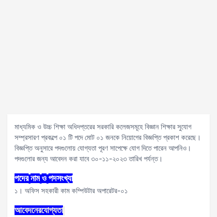
মাধ্যমিক ও উচ্চ শিক্ষা অধিদপ্তরের সরকারি কলেজসমূহে বিজ্ঞান শিক্ষার সুযোগ
সম্প্রসারণ প্রকল্পে ০১ টি পদে মোট ০১ জনকে নিয়োগের বিজ্ঞপ্তি প্রকাশ করেছে।
বিজ্ঞপ্তি অনুসারে পদগুলোয় যোগ্যতা পূরণ সাপেক্ষে যোগ দিতে পারেন আপনিও।
পদগুলোর জন্য আবেদন করা যাবে ৩০-১১-২০২৩ তারিখ পর্যন্ত।
পদের
নাম
ও
পদসংখ্যা
১। অফিস সহকারী কাম কম্পিউটার অপারেটর-০১
আবেদনের
যোগ্যতা