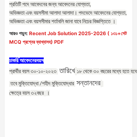
প্রতিটি
পদে
আবেদনের
জন্য
আবেদনের
যোগ্যতা
,
অভিজ্ঞতা
এবং
বয়সসীমা
আলাদা
আলাদা।
পদভেদে
আবেদনের
যোগ্যতা
,
অভিজ্ঞতা
এবং
বয়সসীমার
শর্তাবলি
জানা
যাবে
নিচের
বিজ্ঞপ্তিতে
।
আরও পড়ুন:
Recent Job Solution 2025-2026 ( ১৩১+সেট
MCQ প্রশ্নের ব্যাখ্যাসহ) PDF
চাকরি
আবেদনের
বয়স
তারিখে
প্রার্থীর
বয়স
১০
২০২৩
১৮
থেকে
৩০
বছরের
মধ্যে
হতে
হবে
৩০
-
-
সন্তানদের
তবে
মুক্তিযোদ্ধা
শহীদ
মুক্তিযোদ্ধার
/
ক্ষেত্রে
বয়স
৩২বছর
।