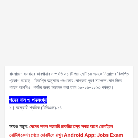
বাংলাদেশ সমরাস্ত্র কারখানার সম্প্রতি ০১ টি পদে মোট ১৪ জনকে নিয়োগের বিজ্ঞপ্তি
প্রকাশ করেছে। বিজ্ঞপ্তি অনুসারে পদগুলোয় যোগ্যতা পূরণ সাপেক্ষে যোগ দিতে
পারেন আপনিও।পদটির জন্য আবেদন করা যাবে ২০-০৬-২০২৩ পর্যন্ত।
পদের নাম ও পদসংখ্যা
১। অস্থায়ী শ্রমিক (টিডিএল)-১৪
আরও পড়ুন:
দেশের সকল সরকারি চাকরির তথ্য সবার আগে মোবাইলে
নোটিফিকেশন পেতে মোবাইলে রাখুন Android App: Jobs Exam