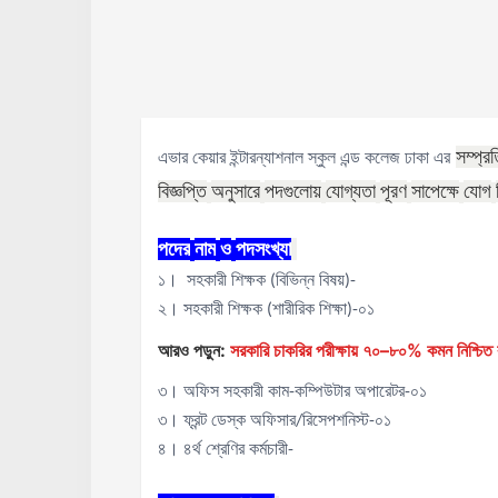
সম্প্রত
এভার কেয়ার ইন্টারন্যাশনাল স্কুল এন্ড কলেজ ঢাকা এর
বিজ্ঞপ্তি
অনুসারে
পদগুলোয়
যোগ্যতা
পূরণ
সাপেক্ষে
যোগ
পদের
নাম
ও
পদসংখ্যা
১।
সহকারী শিক্ষক (বিভিন্ন বিষয়)-
২। সহকারী শিক্ষক (শারীরিক শিক্ষা)-০১
আরও পড়ুন:
সরকারি চাকরির পরীক্ষায় ৭০–৮০% কমন নিশ্চিত ক
৩। অফিস সহকারী কাম-কম্পিউটার অপারেটর-০১
৩। ফ্রন্ট ডেস্ক অফিসার/রিসেপশনিস্ট-০১
৪। ৪র্থ শ্রেণির কর্মচারী-