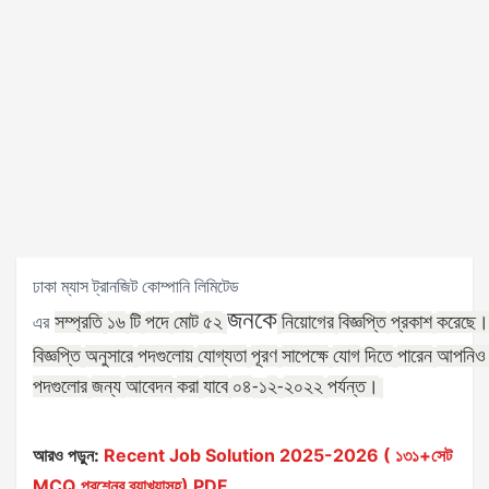
ঢাকা ম্যাস ট্রানজিট কোম্পানি লিমিটেড
জনকে
সম্প্রতি
১৬
টি
পদে
মোট
৫২
নিয়োগের
বিজ্ঞপ্তি
প্রকাশ
করেছে।
এর
বিজ্ঞপ্তি
অনুসারে
পদগুলোয়
যোগ্যতা
পূরণ
সাপেক্ষে
যোগ
দিতে
পারেন
আপনিও
পদগুলোর
জন্য
আবেদন
করা
যাবে
০৪
২
২০২২
পর্যন্ত।
-১
-
আরও পড়ুন:
Recent Job Solution 2025-2026 ( ১৩১+সেট
MCQ প্রশ্নের ব্যাখ্যাসহ) PDF