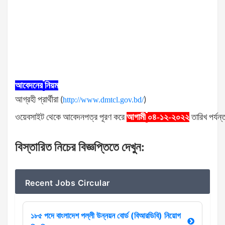
আবেদনের
নিয়ম
আগ্রহী
প্রার্থীরা
(
http://www.dmtcl.gov.bd/
)
ওয়েবসাইট
থেকে
আবেদনপত্র
পূরণ
করে
আগামী
০৪-১২-২০২২
তারিখ
পর্যন্
বিস্তারিত
নিচের
বিজ্ঞপ্তিতে
দেখুন
:
Recent Jobs Circular
১৮৫ পদে বাংলাদেশ পল্লী উন্নয়ন বোর্ড (বিআরডিবি) নিয়োগ