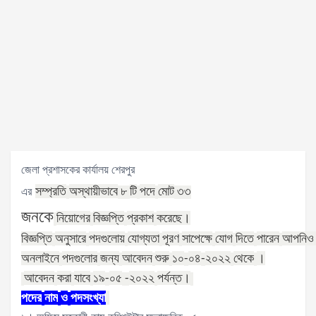
জেলা প্রশাসকের কার্যালয় শেরপুর
সম্প্রতি
অস্থায়ীভাবে
টি
পদে
মোট
এর
৮
৩৩
জনকে
নিয়োগের
বিজ্ঞপ্তি
প্রকাশ
করেছে।
বিজ্ঞপ্তি
অনুসারে
পদগুলোয়
যোগ্যতা
পূরণ
সাপেক্ষে
যোগ
দিতে
পারেন
আপনিও
অনলাইনে
পদগুলোর
জন্য
আবেদন
শুরু
১০
০৪
২০২২
থেকে
।
-
-
আবেদন
করা
যাবে
১৯
০৫
২০২২
পর্যন্ত।
-
-
পদের
নাম
ও
পদসংখ্যা