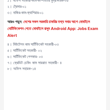
১। অফিস সহকারী-কাম-কম্পিউটার মুদ্রাক্ষরিক-০৫
২। ট্রেসার-০১
৩। নাজির-কাম-ক্যাশিয়ার-০১
আরও পড়ুন:
দেশের সকল সরকারি চাকরির তথ্য সবার আগে মোবাইলে
নোটিফিকেশন পেতে মোবাইলে রাখুন Android App: Jobs Exam
Alert
৪। মিউটেশন কাম সার্টিফিকেট সহকারী-০৩
৫। সার্টিফিকেট সহকারী- ০২
৬। সার্টিফিকেট পেশকার- ০৩
৭। ক্রেডিট চেকিং কাম সায়রাত সহকারী- ৪
৮। অফিস সহায়ক-১৪