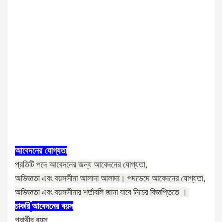
আবেদনের
যোগ্যতা
প্রতিটি
পদে
আবেদনের
জন্য
আবেদনের
যোগ্যতা
,
অভিজ্ঞতা
এবং
বয়সসীমা
আলাদা
আলাদা।
পদভেদে
আবেদনের
যোগ্যতা
,
অভিজ্ঞতা
এবং
বয়সসীমার
শর্তাবলি
জানা
যাবে
নিচের
বিজ্ঞপ্তিতে
।
চাকরি
আবেদনের
বয়স
প্রার্থীর
বয়স