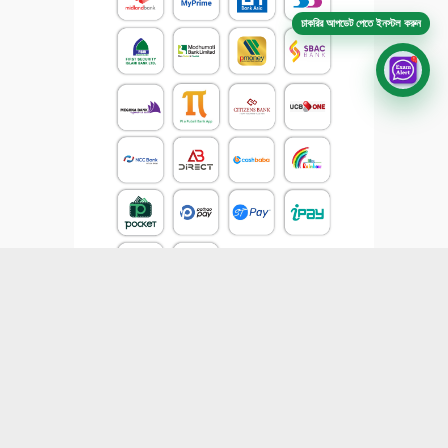
চাকরির আপডেট পেতে ইনস্টল করুন
CONTACT US
Email :
job.aid@yahoo.com