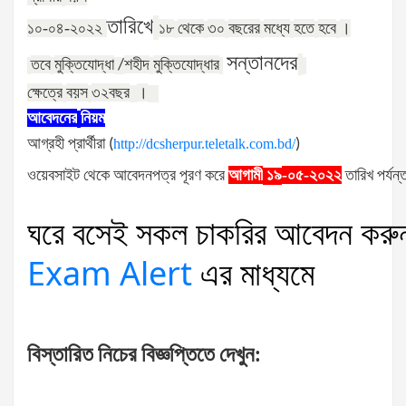
তারিখে
১০-০৪-২০২২
১৮
থেকে
৩০
বছরের
মধ্যে
হতে
হবে
।
সন্তানদের
তবে
মুক্তিযোদ্ধা
শহীদ
মুক্তিযোদ্ধার
/
ক্ষেত্রে
বয়স
৩২
বছর
।
আবেদনের
নিয়ম
আগ্রহী
প্রার্থীরা
(
http://dcsherpur.teletalk.com.bd/
)
ওয়েবসাইট
থেকে
আবেদনপত্র
পূরণ
করে
আগামী
-০৫-২০২২
তারিখ
পর্যন্
১৯
ঘরে
বসেই
সকল
চাকরির
আবেদন
করু
Exam Alert
এর
মাধ্যমে
বিস্তারিত
নিচের
বিজ্ঞপ্তিতে
দেখুন
: