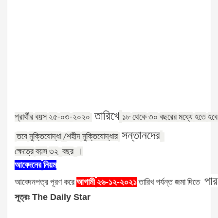
তারিখে
প্রার্থীর
বয়স
২৫
০৩
২০২০
১৮
থেকে
৩০
বছরের
মধ্যে
হতে
হবে
-
-
সন্তানদের
তবে
মুক্তিযোদ্ধা
শহীদ
মুক্তিযোদ্ধার
/
ক্ষেত্রে
বয়স
৩২
বছর
।
আবেদনের
নিয়ম
পার
আবেদনপত্র
পূরণ
করে
আগামী
২৬-১২-২০২১
তারিখ
পর্যন্ত
জমা
দিতে
সূত্রঃ The Daily Star