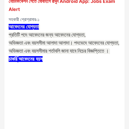
নোটিফিকেশন পেতে মোবাইলে রাখুন Android App: Jobs Exam
Alert
সহকারী প্রোগ্রামার-১
আবেদনের
যোগ্যতা
প্রতিটি
পদে
আবেদনের
জন্য
আবেদনের
যোগ্যতা
,
অভিজ্ঞতা
এবং
বয়সসীমা
আলাদা
আলাদা।
পদভেদে
আবেদনের
যোগ্যতা
,
অভিজ্ঞতা
এবং
বয়সসীমার
শর্তাবলি
জানা
যাবে
নিচের
বিজ্ঞপ্তিতে
।
চাকরি
আবেদনের
বয়স