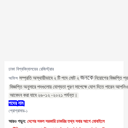
ঢাকা বিশ্ববিদ্যালয়ের রেজিস্ট্রার
জনকে
অফিস
সম্প্রতি
অস্থায়ীভাবে
২
টি
পদে
মোট
২
নিয়োগের
বিজ্ঞপ্তি
প্
বিজ্ঞপ্তি
অনুসারে
পদগুলোয়
যোগ্যতা
পূরণ
সাপেক্ষে
যোগ
দিতে
পারেন
আপনি
২৬-১২
আবেদন
করা
যাবে
২০২১
পর্যন্ত।
-
পদের
নাম
প্রোগ্রামার-১
আরও পড়ুন:
দেশের সকল সরকারি চাকরির তথ্য সবার আগে মোবাইলে