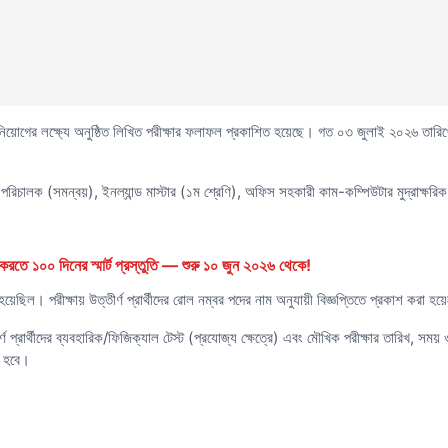
নিয়োগের লক্ষ্যে অনুষ্ঠিত লিখিত পরীক্ষার ফলাফল প্রকাশিত হয়েছে। গত ০৩ জুলাই ২০২৬ তারিখে অনুষ
রিচালক (সমন্বয়), ইনল্যান্ড মাস্টার (১ম শ্রেণি), অফিস সহকারী কাম-কম্পিউটার মুদ্রাক্ষরিক, ডাট
রতে ১০০ দিনের স্মার্ট প্রস্তুতি — শুরু ১০ জুন ২০২৬ থেকে!
য়েছিল। পরীক্ষায় উত্তীর্ণ প্রার্থীদের রোল নম্বর পদের নাম অনুযায়ী বিজ্ঞপ্তিতে প্রকাশ করা হ
্ণ প্রার্থীদের ব্যবহারিক/ফিজিক্যাল টেস্ট (প্রযোজ্য ক্ষেত্রে) এবং মৌখিক পরীক্ষার তারিখ, সময় ও
 হবে।