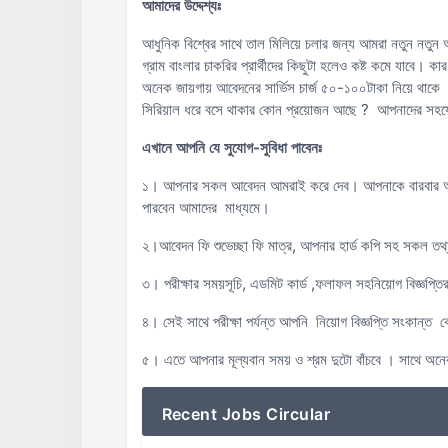
আমাদের
উদ্দেশ্যঃ
আধুনিক বিশ্বের সাথে তাল মিলিয়ে চলার জন্য আমরা নতুন নতুন
গ্রাম বাংলার চাকরির প্রার্থীদের কিছুটা হলেও কষ্ট কমে যাব
অনেক জায়গায় আবেদনের সার্ভিস চার্জ ৫০-১০০টাকা নিয়ে থাকে
সিরিয়াল ধরে বসে থাকার কোন প্রয়োজন আছে ? আপনাদের সহয
এখানে আপনি যে সুযোগ-সুবিধা পাবেনঃ
১। আপনার সকল আবেদন আমরাই করে দেব। আপনাকে বারবার আপন
পারবেন আমাদের মাধ্যমে।
২।আবেদন ফি শুভেচ্ছা ফি মাত্র, আপনার হার্ড কপি সহ সকল তথ্
৩। পরীক্ষার সময়সূচি, এডমিট কার্ড ,ফলাফল সহনিয়োগ বিজ্ঞ
৪। সেই সাথে পরীক্ষা পর্যন্ত আপনি নিয়োগ বিজ্ঞপ্তি সংকান্ত
৫। এতে আপনার মূল্যবান সময় ও শ্রম দুটো বাঁচবে । সাথে অনে
Recent Jobs Circular