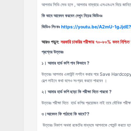
আপনার সিভি সেভ হলে , আপনার নাম্বারে এসএমএস দিয়ে জানিয়
কি ভাবে আবেদন করবেন দেখুন নিচের ভিডিওঃ
ভিডিও লিংকঃ
https://youtu.be/A2mU-1gJj
আরও পড়ুন:
সরকারি চাকরির পরীক্ষায় ৭০–৮০% কমন নিশ্চিত ক
প্রশ্নের উত্তরঃ
১। আমার হার্ড কপি পাব কিভাবে ?
উত্তরঃ আপনার একাউন্ট লগইন করার পরে Save Hardcopy তে 
হেল্প লাইনে কথা বলেও সংগ্রহ করতে পারবেন ।
২। আমার হার্ড কপি ছাড়া কি পরীক্ষা দিতে পারবো ?
উত্তরঃ পরীক্ষা দিতে হার্ড কপির প্রয়োজন নাই তবে মৌখিক পরীক্
৩।আবেদন ফি পাঠাবো কি ভাবে??
উত্তরঃ বিকাশ অথবা রকেটের মাধ্যমে আপনাকে পেমেন্ট করতে হ