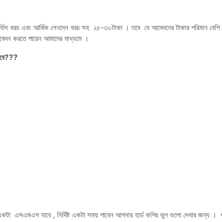
 সার্ভিস খরচ এবং আর্থিক লেনদেন খরচ সহ ২৫-৩০টাকা । তবে যে আবেদনের টাকার পরিমান বেশ
বেদন করতে পারেন আমাদের মাধ্যমে ।
 হবে???
টা এসএমএস যাবে , নির্দিষ্ট একটা সময় পাবেন আপনার হার্ড কপির ভুল গুলো দেখার জন্য । ধর