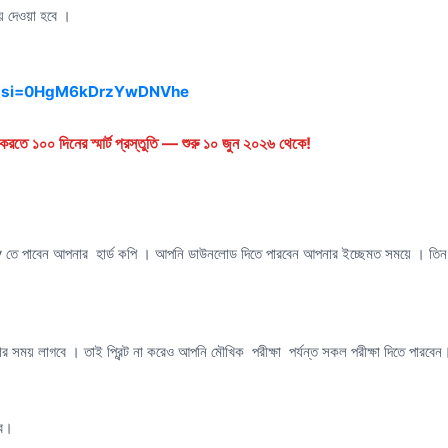
ে দেওয়া হবে ।
dE?si=0HgM6kDrzYwDNVhe
রতে ১০০ দিনের স্মার্ট প্রস্তুতি — শুরু ১০ জুন ২০২৬ থেকে!
পাবেন আপনার হার্ড কপি । আপনি ডাউনলোড দিতে পারবেন আপনার ইচ্ছেমত সময়ে । তিন ধা
ষার সময় লাগবে । তাই প্রিন্ট না করেও আপনি মৌখিক পরীক্ষা পর্যন্ত সকল পরীক্ষা দিতে পারবে
বে।