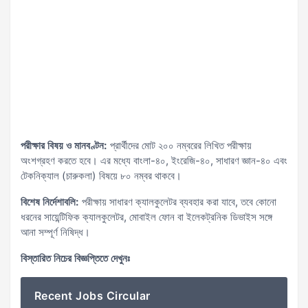
পরীক্ষার বিষয় ও মানবণ্টন:
প্রার্থীদের মোট ২০০ নম্বরের লিখিত পরীক্ষায়
অংশগ্রহণ করতে হবে। এর মধ্যে বাংলা-৪০, ইংরেজি-৪০, সাধারণ জ্ঞান-৪০ এবং
টেকনিক্যাল (চারুকলা) বিষয়ে ৮০ নম্বর থাকবে।
বিশেষ নির্দেশাবলি:
পরীক্ষায় সাধারণ ক্যালকুলেটর ব্যবহার করা যাবে, তবে কোনো
ধরনের সায়েন্টিফিক ক্যালকুলেটর, মোবাইল ফোন বা ইলেকট্রনিক ডিভাইস সঙ্গে
আনা সম্পূর্ণ নিষিদ্ধ।
বিস্তারিত নিচের বিজ্ঞপ্তিতে দেখুনঃ
Recent Jobs Circular