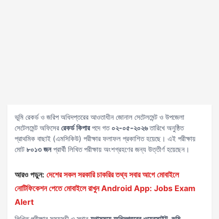
ভূমি রেকর্ড ও জরিপ অধিদপ্তরের আওতাধীন জোনাল সেটেলমেন্ট ও উপজেলা
সেটেলমেন্ট অফিসের
রেকর্ড কিপার
পদে গত
০২-০৫-২০২৬
তারিখে অনুষ্ঠিত
প্রাথমিক বাছাই (এমসিকিউ) পরীক্ষার ফলাফল প্রকাশিত হয়েছে। এই পরীক্ষায়
মোট
৮০১৩ জন
প্রার্থী লিখিত পরীক্ষায় অংশগ্রহণের জন্য উত্তীর্ণ হয়েছেন।
আরও পড়ুন:
দেশের সকল সরকারি চাকরির তথ্য সবার আগে মোবাইলে
নোটিফিকেশন পেতে মোবাইলে রাখুন Android App: Jobs Exam
Alert
লিখিত পরীক্ষার সময়সূচী ও স্থান
যথাসময়ে অধিদপ্তরের ওয়েবসাইট, ভূমি