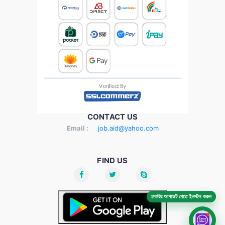
CONTACT US
Email :
job.aid@yahoo.com
FIND US
চাকরির আপডেট পেতে ইনস্টল করুন