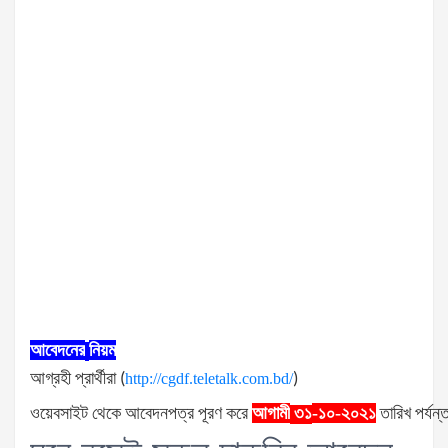
আবেদনের
নিয়ম
আগ্রহী
প্রার্থীরা
(
http://cgdf.teletalk.com.bd/
)
ওয়েবসাইট
থেকে
আবেদনপত্র
পূরণ
করে
আগামী
-১০-২০২১
তারিখ
পর্যন্
৩১