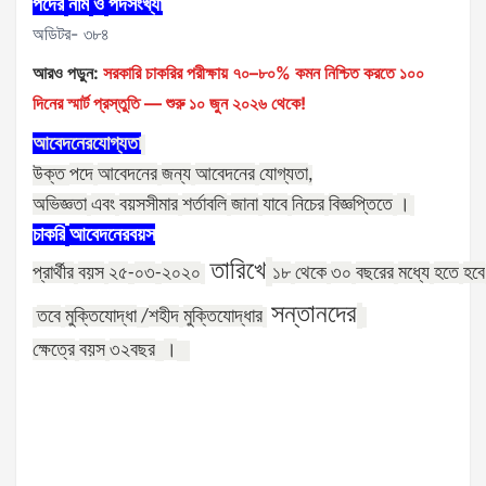
পদের
নাম
ও
পদসংখ্যা
অডিটর- ৩৮৪
আরও পড়ুন:
সরকারি চাকরির পরীক্ষায় ৭০–৮০% কমন নিশ্চিত করতে ১০০
দিনের স্মার্ট প্রস্তুতি — শুরু ১০ জুন ২০২৬ থেকে!
আবেদনের
যোগ্যতা
পদে
আবেদনের
জন্য
আবেদনের
যোগ্যতা
উক্ত
,
অভিজ্ঞতা
এবং
বয়সসীমার
শর্তাবলি
জানা
যাবে
নিচের
বিজ্ঞপ্তিতে
।
চাকরি
আবেদনের
বয়স
তারিখে
প্রার্থীর
বয়স
২৫
০৩
২০২০
১৮
থেকে
৩০
বছরের
মধ্যে
হতে
হবে
-
-
সন্তানদের
তবে
মুক্তিযোদ্ধা
শহীদ
মুক্তিযোদ্ধার
/
ক্ষেত্রে
বয়স
৩২
বছর
।