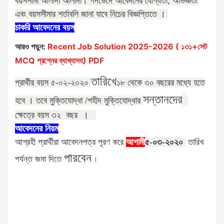
বয়সসীমা আলাদা আলাদা। পদভেদে আবেদনের যোগ্যতা
,
অভিজ্ঞতা
এবং বয়সসীমার শর্তাবলি জানা যাবে নিচের বিজ্ঞপ্তিতে ।
চাকরি আবেদনের বয়স
আরও পড়ুন:
Recent Job Solution 2025-2026 ( ১৩১+সেট
MCQ প্রশ্নের ব্যাখ্যাসহ) PDF
তারিখে
প্রার্থীর বয়স ৫-০২-২০২০
১৮ থেকে ৩০ বছরের মধ্যে হতে
সন্তানদের
হবে । তবে মুক্তিযোদ্ধা /শহীদ মুক্তিযোদ্ধার
ক্ষেত্রে বয়স ৩২ বছর
।
আবেদনের নিয়ম
আগ্রহী প্রার্থীরা
আবেদনপত্র পূরণ করে
আগামী
৫-০৩-২০২০
তারিখ
পারবেন
পর্যন্ত জমা দিতে
।