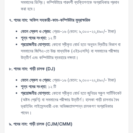
সমমানের ডিগ্রি। কম্পিউটারে পারদর্শী ব্যক্তিগণকে অগ্রাধিকার প্রদান
করা হবে।
৭. পদের নাম: অফিস সহকারী-কাম-কম্পিউটার মুদ্রাক্ষরিক
বেতন স্কেল ও গ্রেড:
গ্রেড-১৬ (বেতন: ৯,৩০০-২২,৪৯০/- টাকা)
শূন্য পদের সংখ্যা:
১২ টি
প্রয়োজনীয় যোগ্যতা:
কোনো স্বীকৃত বোর্ড হতে অন্যূন দ্বিতীয় বিভাগ বা
সমমানের জিপিএ-তে উচ্চ মাধ্যমিক (এইচএসসি) বা সমমানের পরীক্ষায়
উত্তীর্ণ এবং কম্পিউটার ব্যবহারে দক্ষতা।
৮. পদের নাম: গাড়ী চালক (DJ)
বেতন স্কেল ও গ্রেড:
গ্রেড-১৬ (বেতন: ৯,৩০০-২২,৪৯০/- টাকা)
শূন্য পদের সংখ্যা:
১২ টি
প্রয়োজনীয় যোগ্যতা:
কোনো স্বীকৃত বোর্ড হতে জুনিয়র স্কুল সার্টিফিকেট
(অষ্টম শ্রেণি) বা সমমানের পরীক্ষায় উত্তীর্ণ। হালকা গাড়ী চালনার বৈধ
ড্রাইভিং লাইসেন্সধারী এবং অভিজ্ঞতাসম্পন্ন চালকগণ অগ্রাধিকার
পাবেন।
৯. পদের নাম: গাড়ী চালক (CJM/CMM)