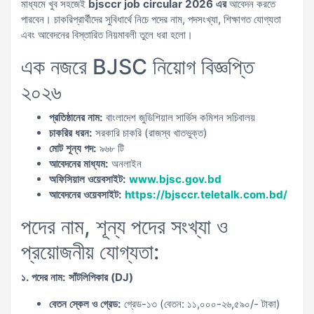
মাধ্যমে খুব সহজেই
bjsccr
job circular 2026 এর
আবেদন করতে
পারবেন। চাকরিপ্রার্থীদের সুবিধার্থে নিচে পদের নাম, পদসংখ্যা, শিক্ষাগত যোগ্যতা
এবং আবেদনের বিস্তারিত নিয়মাবলী তুলে ধরা হলো।
এক নজরে BJSC নিয়োগ বিজ্ঞপ্তি
২০২৬
প্রতিষ্ঠানের নাম:
বাংলাদেশ জুডিশিয়াল সার্ভিস কমিশন সচিবালয়
চাকরির ধরন:
সরকারি চাকরি (রাজস্ব খাতভুক্ত)
মোট শূন্য পদ:
৯৬৮ টি
আবেদনের মাধ্যম:
অনলাইন
অফিসিয়াল ওয়েবসাইট:
www.bjsc.gov.bd
আবেদনের ওয়েবসাইট:
https://bjsccr.teletalk.com.bd/
পদের নাম, শূন্য পদের সংখ্যা ও
প্রয়োজনীয় যোগ্যতা:
১. পদের নাম: সাঁটলিপিকার (DJ)
বেতন স্কেল ও গ্রেড:
গ্রেড-১৩ (বেতন: ১১,০০০-২৬,৫৯০/- টাকা)