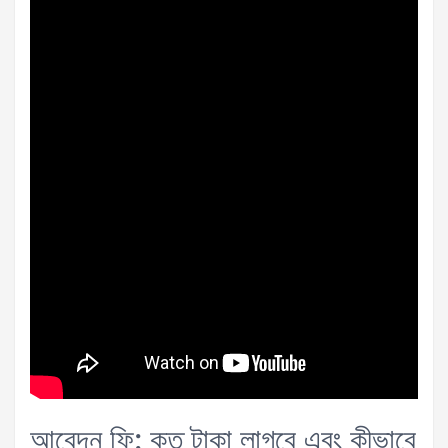
আবেদন ফি: কত টাকা লাগবে এবং কীভাবে