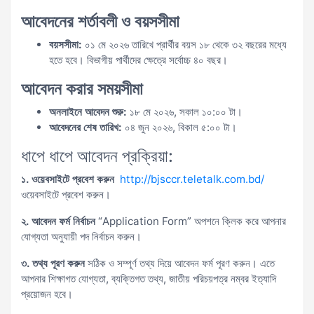
আবেদনের শর্তাবলী ও বয়সসীমা
বয়সসীমা:
০১ মে ২০২৬ তারিখে প্রার্থীর বয়স ১৮ থেকে ৩২ বছরের মধ্যে
হতে হবে। বিভাগীয় পার্থীদের ক্ষেত্রে সর্বোচ্চ ৪০ বছর।
আবেদন করার সময়সীমা
অনলাইনে আবেদন শুরু:
১৮ মে ২০২৬, সকাল ১০:০০ টা।
আবেদনের শেষ তারিখ:
০৪ জুন ২০২৬, বিকাল ৫:০০ টা।
ধাপে ধাপে আবেদন প্রক্রিয়া:
১. ওয়েবসাইটে প্রবেশ করুন
http://bjsccr.teletalk.com.bd/
ওয়েবসাইটে প্রবেশ করুন।
২. আবেদন ফর্ম নির্বাচন
“Application Form” অপশনে ক্লিক করে আপনার
যোগ্যতা অনুযায়ী পদ নির্বাচন করুন।
৩. তথ্য পূরণ করুন
সঠিক ও সম্পূর্ণ তথ্য দিয়ে আবেদন ফর্ম পূরণ করুন। এতে
আপনার শিক্ষাগত যোগ্যতা, ব্যক্তিগত তথ্য, জাতীয় পরিচয়পত্র নম্বর ইত্যাদি
প্রয়োজন হবে।