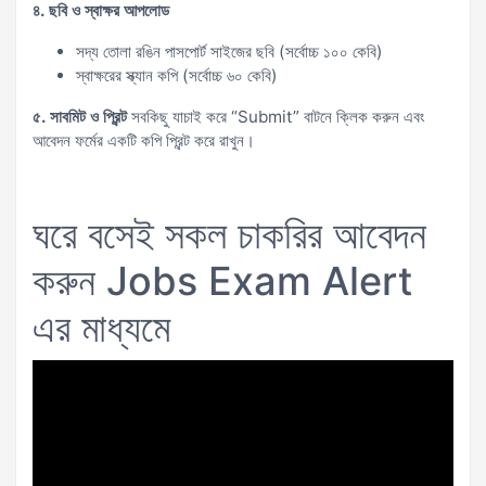
৪. ছবি ও স্বাক্ষর আপলোড
সদ্য তোলা রঙিন পাসপোর্ট সাইজের ছবি (সর্বোচ্চ ১০০ কেবি)
স্বাক্ষরের স্ক্যান কপি (সর্বোচ্চ ৬০ কেবি)
৫. সাবমিট ও প্রিন্ট
সবকিছু যাচাই করে “Submit” বাটনে ক্লিক করুন এবং
আবেদন ফর্মের একটি কপি প্রিন্ট করে রাখুন।
ঘরে বসেই সকল চাকরির আবেদন
করুন Jobs Exam Alert
এর মাধ্যমে