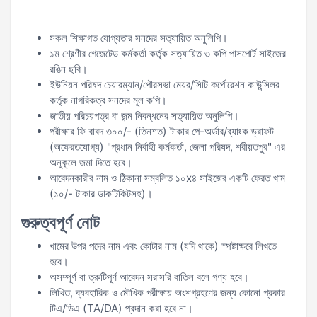
সকল শিক্ষাগত যোগ্যতার সনদের সত্যায়িত অনুলিপি।
১ম শ্রেণীর গেজেটেড কর্মকর্তা কর্তৃক সত্যায়িত ৩ কপি পাসপোর্ট সাইজের
রঙিন ছবি।
ইউনিয়ন পরিষদ চেয়ারম্যান/পৌরসভা মেয়র/সিটি কর্পোরেশন কাউন্সিলর
কর্তৃক নাগরিকত্ব সনদের মূল কপি।
জাতীয় পরিচয়পত্র বা জন্ম নিবন্ধনের সত্যায়িত অনুলিপি।
পরীক্ষার ফি বাবদ ৩০০/- (তিনশত) টাকার পে-অর্ডার/ব্যাংক ড্রাফট
(অফেরতযোগ্য) "প্রধান নির্বাহী কর্মকর্তা, জেলা পরিষদ, শরীয়তপুর" এর
অনুকূলে জমা দিতে হবে।
আবেদনকারীর নাম ও ঠিকানা সম্বলিত ১০x৪ সাইজের একটি ফেরত খাম
(১০/- টাকার ডাকটিকিটসহ)।
গুরুত্বপূর্ণ নোট
খামের উপর পদের নাম এবং কোটার নাম (যদি থাকে) স্পষ্টাক্ষরে লিখতে
হবে।
অসম্পূর্ণ বা ত্রুটিপূর্ণ আবেদন সরাসরি বাতিল বলে গণ্য হবে।
লিখিত, ব্যবহারিক ও মৌখিক পরীক্ষায় অংশগ্রহণের জন্য কোনো প্রকার
টিএ/ডিএ (TA/DA) প্রদান করা হবে না।