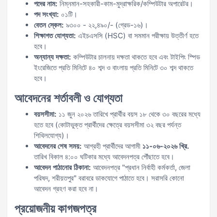
পদের নাম:
নিম্নমান-সহকারী-কাম-মুদ্রাক্ষরিক/কম্পিউটার অপারেটর।
পদ সংখ্যা:
০১টি।
বেতন স্কেল:
৯৩০০ - ২২,৪৯০/- (গ্রেড-১৬)।
শিক্ষাগত যোগ্যতা:
এইচএসসি (HSC) বা সমমান পরীক্ষায় উত্তীর্ণ হতে
হবে।
অন্যান্য দক্ষতা:
কম্পিউটার চালনায় দক্ষতা থাকতে হবে এবং টাইপিং স্পিড
ইংরেজিতে প্রতি মিনিটে ৪০ শব্দ ও বাংলায় প্রতি মিনিটে ৩০ শব্দ থাকতে
হবে।
আবেদনের শর্তাবলী ও যোগ্যতা
বয়সসীমা:
১১ জুন ২০২৬ তারিখে প্রার্থীর বয়স ১৮ থেকে ৩০ বছরের মধ্যে
হতে হবে (কোটাভুক্ত প্রার্থীদের ক্ষেত্রে বয়সসীমা ৩২ বছর পর্যন্ত
শিথিলযোগ্য)।
আবেদনের শেষ সময়:
আগ্রহী প্রার্থীদের আগামী
১১-০৬-২০২৬ খ্রি.
তারিখ বিকাল ৪:০০ ঘটিকার মধ্যে আবেদনপত্র পৌঁছাতে হবে।
আবেদন পাঠানোর ঠিকানা:
আবেদনপত্র "প্রধান নির্বাহী কর্মকর্তা, জেলা
পরিষদ, শরীয়তপুর" বরাবরে ডাকযোগে পাঠাতে হবে। সরাসরি কোনো
আবেদন গ্রহণ করা হবে না।
প্রয়োজনীয় কাগজপত্র