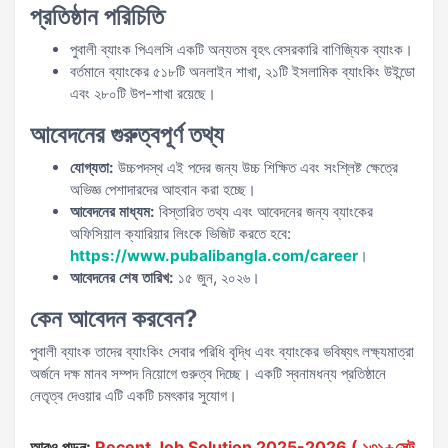
প্রতিষ্ঠান পরিচিতি
পুবালী ব্যাংক পিএলসি একটি অন্যতম বৃহৎ বেসরকারি বাণিজ্যিক ব্যাংক।
বর্তমানে ব্যাংকের ৫১৮টি অনলাইন শাখা, ২১টি ইসলামিক ব্যাংকিং উইন্ডো
এবং ২৮০টি উপ-শাখা রয়েছে।
আবেদনের গুরুত্বপূর্ণ তথ্য
যোগ্যতা:
উচ্চপদস্থ এই পদের জন্য উচ্চ শিক্ষিত এবং সংশ্লিষ্ট ক্ষেত্রে
অভিজ্ঞ পেশাদারদের আহবান করা হচ্ছে।
আবেদনের মাধ্যম:
বিস্তারিত তথ্য এবং আবেদনের জন্য ব্যাংকের
অফিসিয়াল ক্যারিয়ার লিংকে ভিজিট করতে হবে:
https://www.pubalibangla.com/career
।
আবেদনের শেষ তারিখ:
১৫ জুন, ২০২৬।
কেন আবেদন করবেন?
পুবালী ব্যাংক তাদের ব্যাংকিং সেবার পরিধি বৃদ্ধি এবং ব্যাংকের ভবিষ্যৎ লক্ষ্যমাত্রা
অর্জনে দক্ষ মানব সম্পদ নিয়োগে গুরুত্ব দিচ্ছে। একটি স্বনামধন্য প্রতিষ্ঠানে
নেতৃত্ব দেওয়ার এটি একটি চমৎকার সুযোগ।
আরও পড়ুন:
Recent Job Solution 2025-2026 ( ১৩১+সেট