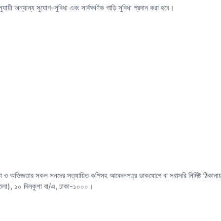
ায়ী অন্যান্য সুযোগ-সুবিধা এবং সার্বক্ষণিক গাড়ি সুবিধা প্রদান করা হবে।
্যতা ও অভিজ্ঞতার সকল সনদের সত্যায়িত কপিসহ আবেদনপত্র ডাকযোগে বা সরাসরি নির্দিষ্ট ঠিকা
 তলা), ১০ দিলকুশা বা/এ, ঢাকা-১০০০।