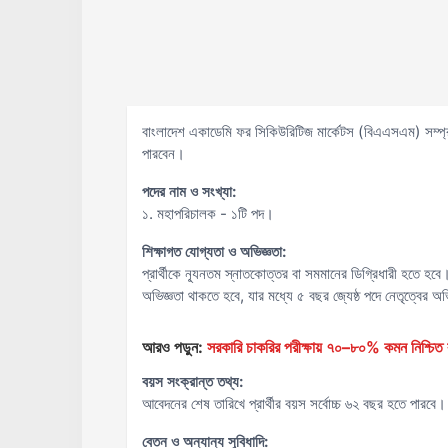
বাংলাদেশ একাডেমি ফর সিকিউরিটিজ মার্কেটস (বিএএসএম) সম্প্র
পারবেন।
পদের নাম ও সংখ্যা:
১. মহাপরিচালক - ১টি পদ।
শিক্ষাগত যোগ্যতা ও অভিজ্ঞতা:
প্রার্থীকে ন্যূনতম স্নাতকোত্তর বা সমমানের ডিগ্রিধারী হতে হবে
অভিজ্ঞতা থাকতে হবে, যার মধ্যে ৫ বছর জ্যেষ্ঠ পদে নেতৃত্বের অ
আরও পড়ুন:
সরকারি চাকরির পরীক্ষায় ৭০–৮০% কমন নিশ্চিত ক
বয়স সংক্রান্ত তথ্য:
আবেদনের শেষ তারিখে প্রার্থীর বয়স সর্বোচ্চ ৬২ বছর হতে পারবে।
বেতন ও অন্যান্য সুবিধাদি: