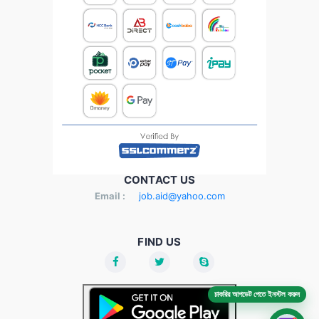
CONTACT US
Email :
job.aid@yahoo.com
FIND US
চাকরির আপডেট পেতে ইনস্টল করুন