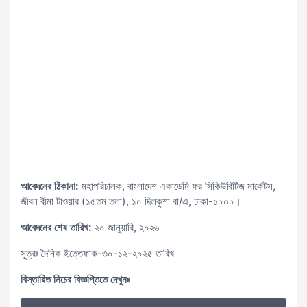
আবেদনের ঠিকানা:
মহাপরিচালক, বাংলাদেশ একাডেমি ফর সিকিউরিটিজ মার্কেটস,
জীবন বীমা টাওয়ার (১৫তম তলা), ১০ দিলকুশা বা/এ, ঢাকা-১০০০।
আবেদনের শেষ তারিখ:
২০ জানুয়ারি, ২০২৬
সূত্রঃ দৈনিক ইত্তেফাক-৩০-১২-২০২৫ তারিখ
বিস্তারিত নিচের বিজ্ঞপ্তিতে দেখুনঃ