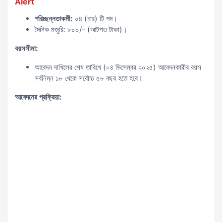
Alert
পরিচ্ছন্নতাকর্মী:
০৪ (চার) টি পদ।
দৈনিক মজুরি: ৮০০/- (আটশত টাকা)।
বয়সসীমা:
আবেদন দাখিলের শেষ তারিখে (০৪ ডিসেম্বর ২০২৫) আবেদনকারীর বয়স
সর্বনিম্ন ১৮ থেকে সর্বোচ্চ ৫৮ বছর হতে হবে।
আবেদনের প্রক্রিয়া: