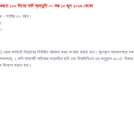
রতে ১০০ দিনের স্মার্ট প্রস্তুতি — শুরু ১০ জুন ২০২৬ থেকে!
র - সর্বোচ্চ ৫০ বছর।
র।
র।
েকে কর্মকর্তা নিয়োগের নির্ধারিত আবেদন ফরম সংগ্রহ করতে হবে। পূরণকৃত আবেদনপত্র সকল 
রিক সনদপত্র, ২ কপি পাসপোর্ট সাইজের সত্যায়িত ছবি এবং বিআইবিএম এর অনুকূলে ৬০০/- টাকার 
াম উল্লেখ করতে হবে।