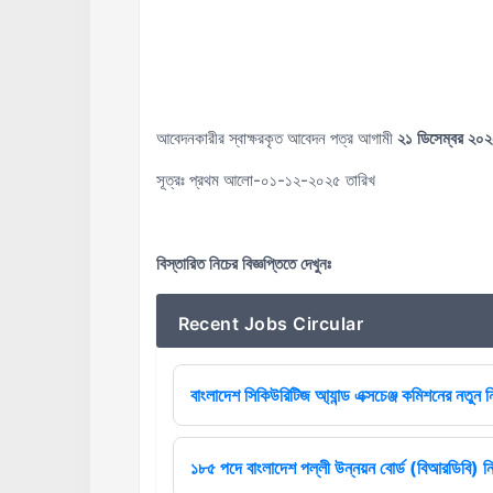
আবেদনকারীর স্বাক্ষরকৃত আবেদন পত্র আগামী
২১ ডিসেম্বর ২০
সূত্রঃ প্রথম আলো-০১-১২-২০২৫ তারিখ
বিস্তারিত নিচের বিজ্ঞপ্তিতে দেখুনঃ
Recent Jobs Circular
বাংলাদেশ সিকিউরিটিজ আ্যান্ড এক্সচেঞ্জ কমিশনের নতুন ন
১৮৫ পদে বাংলাদেশ পল্লী উন্নয়ন বোর্ড (বিআরডিবি) ন