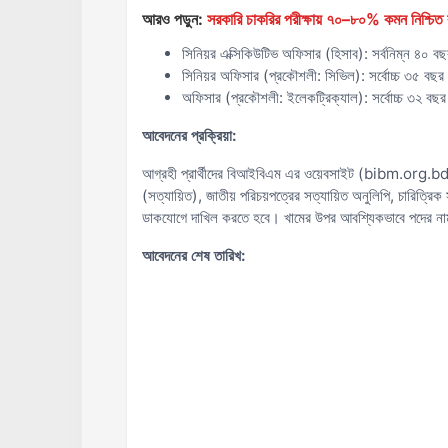
আরও পড়ুন:
সরকারি চাকরির পরীক্ষায় ৭০–৮০% কমন নিশ্চিত ক
সিনিয়র এক্সিকিউটিভ অফিসার (হিসাব): সর্বনিম্ন ৪০ বছ
সিনিয়র অফিসার (প্রকৌশলী: সিভিল): সর্বোচ্চ ৩৫ বছ
অফিসার (প্রকৌশলী: ইলেকট্রিক্যাল): সর্বোচ্চ ৩২ বছ
আবেদনের প্রক্রিয়া:
আগ্রহী প্রার্থীদের বিআইবিএম এর ওয়েবসাইট (bibm.org.bd) থ
(সত্যায়িত), জাতীয় পরিচয়পত্রের সত্যায়িত অনুলিপি, চারিত্
ডাকযোগে দাখিল করতে হবে। খামের উপর আবশ্যিকভাবে পদের ন
আবেদনের শেষ তারিখ: