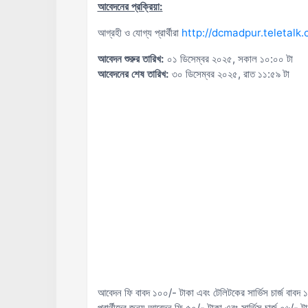
আবেদনের প্রক্রিয়া:
আগ্রহী ও যোগ্য প্রার্থীরা
http://dcmadpur.teletalk
আবেদন শুরুর তারিখ:
০১ ডিসেম্বর ২০২৫, সকাল ১০:০০ টা
আবেদনের শেষ তারিখ:
৩০ ডিসেম্বর ২০২৫, রাত ১১:৫৯ টা
আবেদন ফি বাবদ ১০০/- টাকা এবং টেলিটকের সার্ভিস চার্জ বাবদ ১২
প্রার্থীদের জন্য আবেদন ফি ৫০/- টাকা এবং সার্ভিস চার্জ ০৬/-