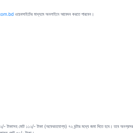
.com.bd
ওয়েবসাইটের মাধ্যমে অনলাইনে আবেদন করতে পারবেন।
/- টাকাসহ মোট ১১২/- টাকা (অফেরতযোগ্য) ৭২ ঘন্টার মধ্যে জমা দিতে হবে। তবে অনগ্রসর শ্রেণির 
 টাকাসহ মোট ৫৬/- টাকা।