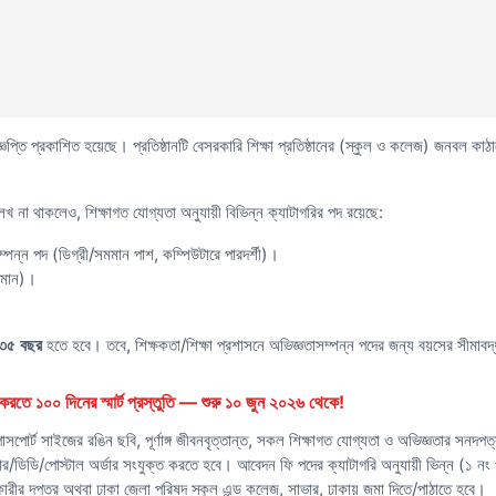
ঞপ্তি প্রকাশিত হয়েছে। প্রতিষ্ঠানটি বেসরকারি শিক্ষা প্রতিষ্ঠানের (স্কুল ও কলেজ) জনবল কাঠা
উল্লেখ না থাকলেও, শিক্ষাগত যোগ্যতা অনুযায়ী বিভিন্ন ক্যাটাগরির পদ রয়েছে:
ম্পন্ন পদ (ডিগ্রী/সমমান পাশ, কম্পিউটারে পারদর্শী)।
সমমান)।
ব ৩৫ বছর
হতে হবে। তবে, শিক্ষকতা/শিক্ষা প্রশাসনে অভিজ্ঞতাসম্পন্ন পদের জন্য বয়সের সীমাবদ
রতে ১০০ দিনের স্মার্ট প্রস্তুতি — শুরু ১০ জুন ২০২৬ থেকে!
াসপোর্ট সাইজের রঙিন ছবি, পূর্ণাঙ্গ জীবনবৃত্তান্ত, সকল শিক্ষাগত যোগ্যতা ও অভিজ্ঞতার সনদ
ডার/ডিডি/পোস্টাল অর্ডার সংযুক্ত করতে হবে। আবেদন ফি পদের ক্যাটাগরি অনুযায়ী ভিন্ন (১ 
ারীর দপ্তর অথবা ঢাকা জেলা পরিষদ স্কুল এন্ড কলেজ, সাভার, ঢাকায় জমা দিতে/পাঠাতে হবে।