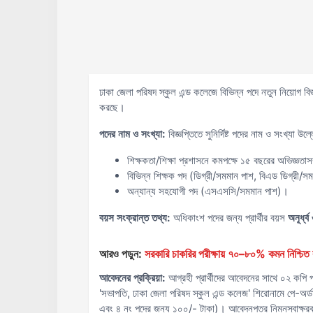
ঢাকা জেলা পরিষদ স্কুল এন্ড কলেজে বিভিন্ন পদে নতুন নিয়োগ বিজ্
করছে।
পদের নাম ও সংখ্যা:
বিজ্ঞপ্তিতে সুনির্দিষ্ট পদের নাম ও সংখ্যা 
শিক্ষকতা/শিক্ষা প্রশাসনে কমপক্ষে ১৫ বছরের অভিজ্ঞতাস
বিভিন্ন শিক্ষক পদ (ডিগ্রী/সমমান পাশ, বিএড ডিগ্রী/
অন্যান্য সহযোগী পদ (এসএসসি/সমমান পাশ)।
বয়স সংক্রান্ত তথ্য:
অধিকাংশ পদের জন্য প্রার্থীর বয়স
অনূর্ধ্
আরও পড়ুন:
সরকারি চাকরির পরীক্ষায় ৭০–৮০% কমন নিশ্চিত ক
আবেদনের প্রক্রিয়া:
আগ্রহী প্রার্থীদের আবেদনের সাথে ০২ কপি প
'সভাপতি, ঢাকা জেলা পরিষদ স্কুল এন্ড কলেজ' শিরোনামে পে-অর্
এবং ৪ নং পদের জন্য ১০০/- টাকা)। আবেদনপত্র নিম্নস্বাক্ষরক