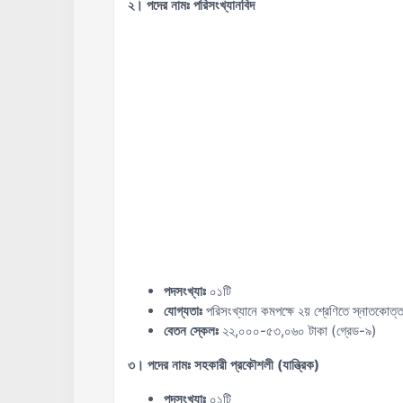
২। পদের নামঃ পরিসংখ্যানবিদ
পদসংখ্যাঃ
০১টি
যোগ্যতাঃ
পরিসংখ্যানে কমপক্ষে ২য় শ্রেণিতে স্নাতকোত্ত
বেতন স্কেলঃ
২২,০০০-৫৩,০৬০ টাকা (গ্রেড-৯)
৩। পদের নামঃ সহকারী প্রকৌশলী (যান্ত্রিক)
পদসংখ্যাঃ
০১টি