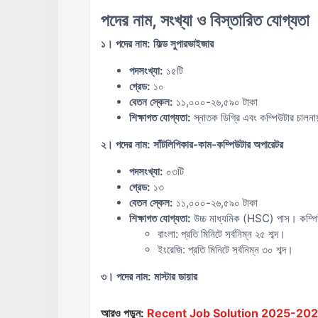
পদের নাম, সংখ্যা ও বিস্তারিত যোগ্যতা
১। পদের নাম: ফিল্ড সুপারভাইজার
পদসংখ্যা:
১৫টি
গ্রেড:
১০
বেতন স্কেল:
১১,০০০-২৬,৫৯০ টাকা
শিক্ষাগত যোগ্যতা:
স্নাতক ডিগ্রি এবং কম্পিউটার চালনা
২। পদের নাম: সাঁটলিপিকার-কাম-কম্পিউটার অপারেটর
পদসংখ্যা:
০৩টি
গ্রেড:
১৩
বেতন স্কেল:
১১,০০০-২৬,৫৯০ টাকা
শিক্ষাগত যোগ্যতা:
উচ্চ মাধ্যমিক (HSC) পাস। কম্
বাংলা: প্রতি মিনিটে সর্বনিম্ন ২৫ শব্দ।
ইংরেজি: প্রতি মিনিটে সর্বনিম্ন ৩০ শব্দ।
৩। পদের নাম: মাস্টার ডায়ার
আরও পড়ুন:
Recent Job Solution 2025-2026 ( 