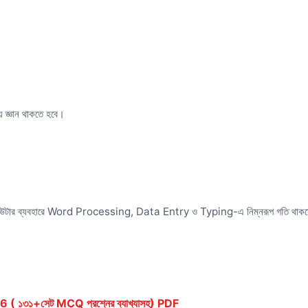
য় জ্ঞান থাকতে হবে।
পিউটার ব্যবহারে Word Processing, Data Entry ও Typing-এ নিম্নরূপ গতি থাকত
১৩১+সেট MCQ প্রশ্নের ব্যাখ্যাসহ) PDF