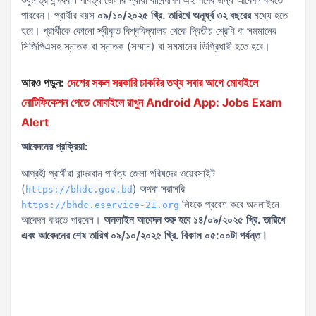
পারবেন। প্রার্থীর বয়স
০৯/১০/২০২৫ খ্রি. তারিখে অনূর্ধ্ব ৩২ বছরের
মধ্যে হতে
হবে। প্রার্থীকে কোনো স্বীকৃত বিশ্ববিদ্যালয় থেকে দ্বিতীয় শ্রেণি বা সমমানের
সিজিপিএসহ স্নাতক বা স্নাতক (সম্মান) বা সমমানের ডিগ্রিধারী হতে হবে।
আরও পড়ুন:
দেশের সকল সরকারি চাকরির তথ্য সবার আগে মোবাইলে
নোটিফিকেশন পেতে মোবাইলে রাখুন Android App: Jobs Exam
Alert
আবেদনের প্রক্রিয়া:
আগ্রহী প্রার্থীরা বান্দরবান পার্বত্য জেলা পরিষদের ওয়েবসাইট
(
) অথবা সরাসরি
https://bhdc.gov.bd
লিংকে প্রবেশ করে অনলাইনে
https://bhdc.eservice-21.org
আবেদন করতে পারবেন।
অনলাইন আবেদন শুরু হবে ১৪/০৯/২০২৫ খ্রি. তারিখে
এবং আবেদনের শেষ তারিখ ০৯/১০/২০২৫ খ্রি. বিকাল ০৫:০০টা পর্যন্ত।