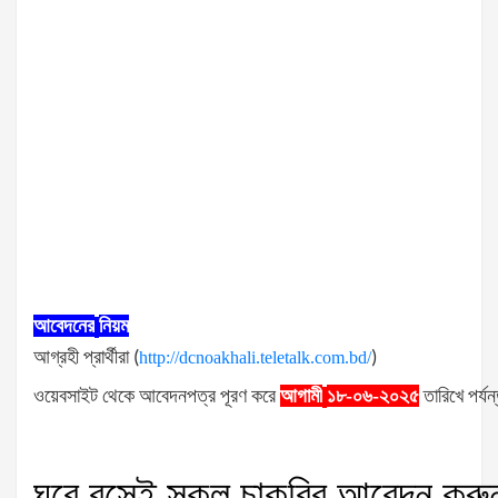
আবেদনের
নিয়ম
আগ্রহী
প্রার্থীরা
(
http://dcnoakhali.teletalk.com.bd/
)
ওয়েবসাইট
থেকে
আবেদনপত্র
পূরণ
করে
আগামী
১৮-০৬-২০২৫
তারিখে
পর্যন
ঘরে
বসেই
সকল
চাকরির
আবেদন
করু