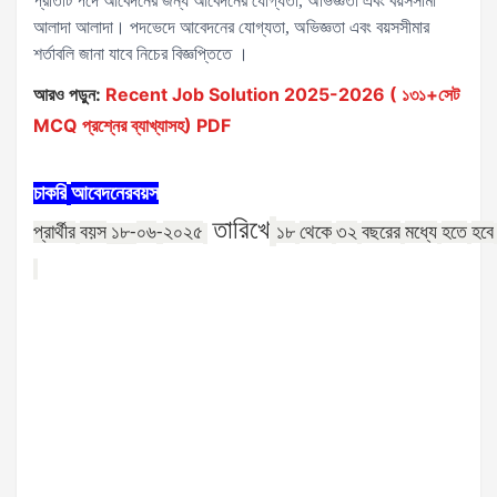
প্রতিটি পদে আবেদনের জন্য আবেদনের যোগ্যতা, অভিজ্ঞতা এবং বয়সসীমা
আলাদা আলাদা। পদভেদে আবেদনের যোগ্যতা, অভিজ্ঞতা এবং বয়সসীমার
শর্তাবলি জানা যাবে নিচের বিজ্ঞপ্তিতে ।
আরও পড়ুন:
Recent Job Solution 2025-2026 ( ১৩১+সেট
MCQ প্রশ্নের ব্যাখ্যাসহ) PDF
চাকরি
আবেদনের
বয়স
তারিখে
প্রার্থীর
বয়স
০৬
২০২৫
১৮
থেকে
৩২
বছরের
মধ্যে
হতে
হবে
১৮
-
-