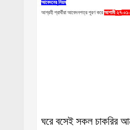
আবেদনের
নিয়ম
আগ্রহী
প্রার্থীরা
আবেদনপত্র
পূরণ
করে
আগামী
-০১
২৭
ঘরে
বসেই
সকল
চাকরির
আ