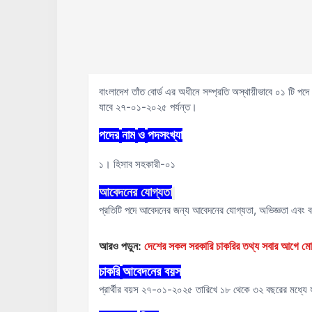
বাংলাদেশ তাঁত বোর্ড এর অধীনে সম্প্রতি অস্থায়ীভাবে ০১ টি প
যাবে ২৭-০১-২০২৫ পর্যন্ত।
পদের
নাম
ও
পদসংখ্যা
১। হিসাব সহকারী-০১
আবেদনের
যোগ্যতা
প্রতিটি পদে আবেদনের জন্য আবেদনের যোগ্যতা, অভিজ্ঞতা এবং ব
আরও পড়ুন:
দেশের সকল সরকারি চাকরির তথ্য সবার আগ
চাকরি
আবেদনের
বয়স
প্রার্থীর বয়স ২৭-০১-২০২৫ তারিখে ১৮ থেকে ৩২ বছরের মধ্যে