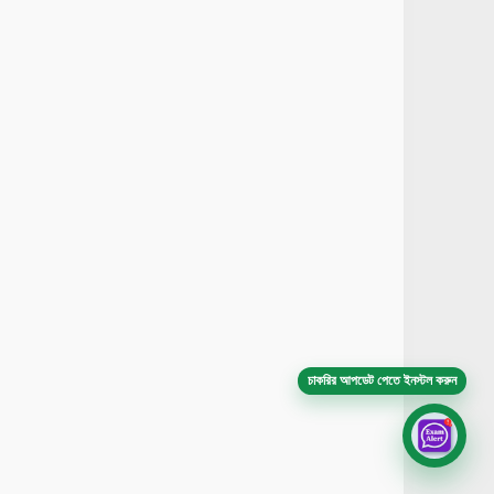
চাকরির আপডেট পেতে ইনস্টল করুন