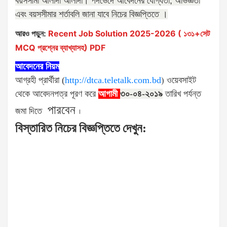
বয়সসীমা আলাদা আলাদা। পদভেদে আবেদনের যোগ্যতা
,
অভিজ্ঞতা
এবং বয়সসীমার শর্তাবলি জানা যাবে নিচের বিজ্ঞপ্তিতে ।
আরও পড়ুন:
Recent Job Solution 2025-2026 ( ১৩১+সেট
MCQ প্রশ্নের ব্যাখ্যাসহ) PDF
আবেদনের নিয়ম
আগ্রহী প্রার্থীরা (
http://dtca.teletalk.com.bd
)
ওয়েবসাইট
থেকে আবেদনপত্র পূরণ করে
আগামী
৩০-০৪-২০১৯
তারিখ পর্যন্ত
পারবেন
জমা দিতে
।
বিস্তারিত
নিচের
বিজ্ঞপ্তিতে
দেখুন
: