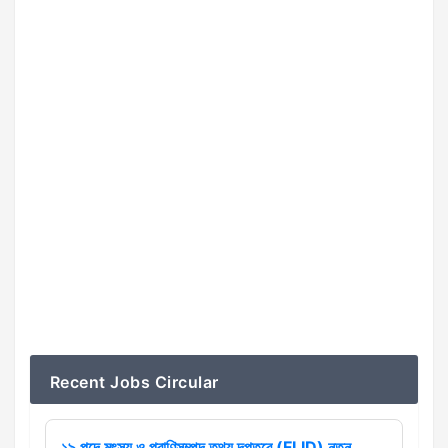
Recent Jobs Circular
১৯ পদে মৎস্য ও প্রাণিসম্পদ তথ্য দপ্তরে (FLID) নতুন