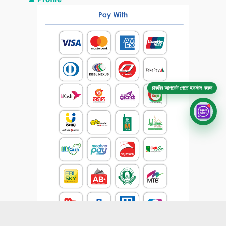
চাকরির আপডেট পেতে ইনস্টল করুন