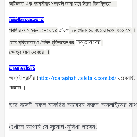
অভিজ্ঞতা
এবং
বয়সসীমার
শর্তাবলি
জানা
যাবে
নিচের
বিজ্ঞপ্তিতে
।
চাকরি
আবেদনের
বয়স
-১২-২০২৪
প্রার্থীর
বয়স
তারিখে
১৮
থেকে
৩০
বছরের
মধ্যে
হতে
হবে
।
২৬
সন্তানদের
তবে
মুক্তিযোদ্ধা
শহীদ
মুক্তিযোদ্ধার
/
ক্ষেত্রে
বয়স
৩২বছর
।
আবেদনের
নিয়ম
আগ্রহী
প্রার্থীরা
ওয়েবসাইট
(
http://rdarajshahi.teletalk.com.bd/
পারবেন
।
ঘরে
বসেই
সকল
চাকরির
আবেদন
করুন
অনলাইনের
মাধ
-
এখানে
আপনি
যে
সুযোগ
সুবিধা
পাবেনঃ