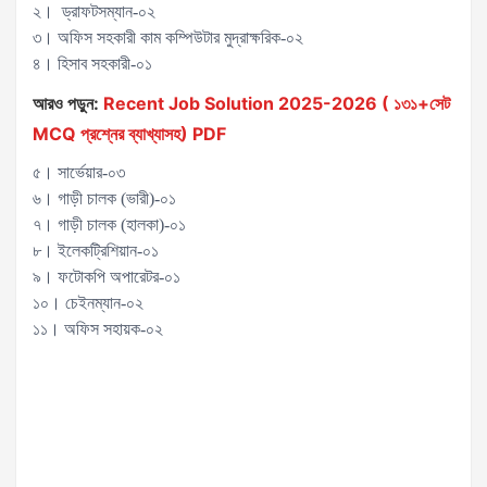
২। ড্রাফটসম্যান-০২
৩। অফিস সহকারী কাম কম্পিউটার মুদ্রাক্ষরিক-০২
৪। হিসাব সহকারী-০১
আরও পড়ুন:
Recent Job Solution 2025-2026 ( ১৩১+সেট
MCQ প্রশ্নের ব্যাখ্যাসহ) PDF
৫। সার্ভেয়ার-০৩
৬। গাড়ী চালক (ভারী)-০১
৭। গাড়ী চালক (হালকা)-০১
৮। ইলেকট্রিশিয়ান-০১
৯। ফটোকপি অপারেটর-০১
১০। চেইনম্যান-০২
১১। অফিস সহায়ক-০২