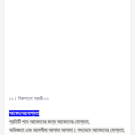
১২। নিরাপত্তা প্রহরী-০১
আবেদনের
যোগ্যতা
প্রতিটি
পদে
আবেদনের
জন্য
আবেদনের
যোগ্যতা
,
অভিজ্ঞতা
এবং
বয়সসীমা
আলাদা
আলাদা।
পদভেদে
আবেদনের
যোগ্যতা
,