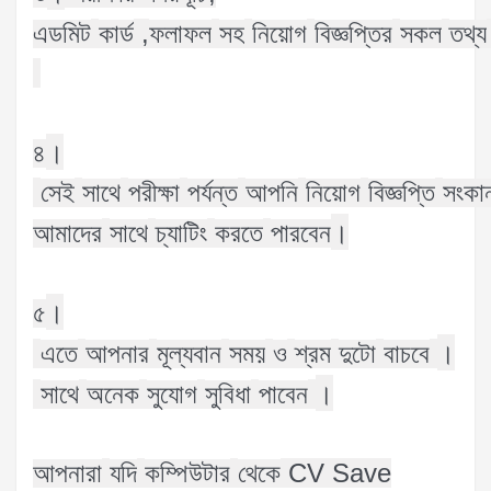
,
এডমিট
কার্ড
ফলাফল
সহ
নিয়োগ
বিজ্ঞপ্তির
সকল
তথ্য
।
৪
সেই
সাথে
পরীক্ষা
পর্যন্ত
আপনি
নিয়োগ
বিজ্ঞপ্তি
সংকা
।
আমাদের
সাথে
চ্যাটিং
করতে
পারবেন
।
৫
।
এতে
আপনার
মূল্যবান
সময়
ও
শ্রম
দুটো
বাচবে
।
সাথে
অনেক
সুযোগ
সুবিধা
পাবেন
CV Save
আপনারা
যদি
কম্পিউটার
থেকে