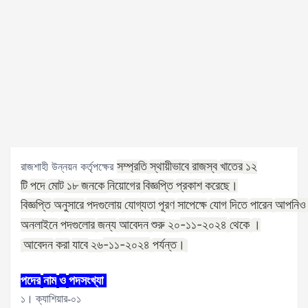
রাজশাহী উন্নয়ন কর্তৃপক্ষের
সম্প্রতি
স্থায়ীভাবে
রাজস্ব
খাতের
১২
টি
পদে
মোট
নিয়োগের
বিজ্ঞপ্তি
প্রকাশ
করেছে।
১৮ জনকে
বিজ্ঞপ্তি
অনুসারে
পদগুলোয়
যোগ্যতা
পূরণ
সাপেক্ষে
যোগ
দিতে
পারেন
আপনিও
-১১-২০২৪
অনলাইনে
পদগুলোর
জন্য
আবেদন
শুরু
থেকে
।
২০
-১১-২০২৪
আবেদন
করা
যাবে
পর্যন্ত।
২৬
পদের
নাম
ও
পদসংখ্যা
১। ক্যাশিয়ার-০১