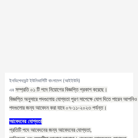
ইনডিপেনডেন্ট ইউনিভার্সিটি বাংলাদেশ (আইইউবি)
সম্প্রতি
টি
পদে
নিয়োগের
বিজ্ঞপ্তি
প্রকাশ
করেছে।
এর
০১
বিজ্ঞপ্তি
অনুসারে
পদগুলোয়
যোগ্যতা
পূরণ
সাপেক্ষে
যোগ
দিতে
পারেন
আপনিও
পদগুলোর
জন্য
আবেদন
করা
যাবে
২০২৩
পর্যন্ত।
০৭
-১১
-
আবেদনের
যোগ্যতা
প্রতিটি
পদে
আবেদনের
জন্য
আবেদনের
যোগ্যতা
,