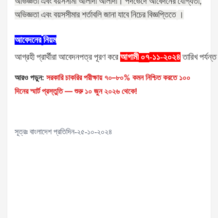
অভিজ্ঞতা
এবং
বয়সসীমা
আলাদা
আলাদা।
পদভেদে
আবেদনের
যোগ্যতা
,
অভিজ্ঞতা
এবং
বয়সসীমার
শর্তাবলি
জানা
যাবে
নিচের
বিজ্ঞপ্তিতে
।
আবেদনের
নিয়ম
আগ্রহী
প্রার্থীরা
আবেদনপত্র
পূরণ
করে
আগামী
-১১-২০২৪
তারিখ
পর্যন্ত
০৭
আরও পড়ুন:
সরকারি চাকরির পরীক্ষায় ৭০–৮০% কমন নিশ্চিত করতে ১০০
দিনের স্মার্ট প্রস্তুতি — শুরু ১০ জুন ২০২৬ থেকে!
সূত্রঃ বাংলাদেশ প্রতিদিন-২৫-১০-২০২৪